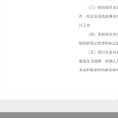
（三）组织指导全
作；拟定全县民政事业
计工作。
（四）承担依法对
组织的登记管理和执法
（五）拟订全县社
最低生活保障、特困人
县农村敬老院的建设和
（六）拟订全县城
理体系和治理能力建设
和基层民主政治建设；
和社区居委会干部的培
（七）拟订全县行