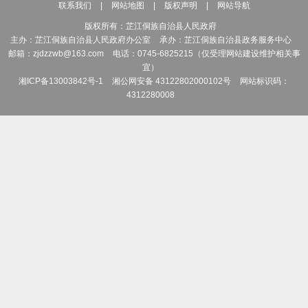
联系我们
|
网站地图
|
版权声明
|
网站导航
县行政区划总体规划、
版权所有：芷江侗族自治县人民政府
撤消、变更的审核、报
主办：芷江侗族自治县人民政府办公室
承办：芷江侗族自治县政务服务中心
邮箱：zjdzzwb@163.com
电话：0745-6825215（仅受理网站建设维护相关事
区域界线争议的调查和
宜）
湘ICP备13003842号-1
湘公网安备 43122802000102号
网站标识码：
案。
4312280008
（八）宣传贯彻婚
（九）宣传贯彻殡
织实施，推进殡葬改革
（十）贯彻落实残
进残疾人福利制度建设
（十一）统筹推进
建设规划、政策、标准
（十二）贯彻执行
健全农村留守儿童关爱