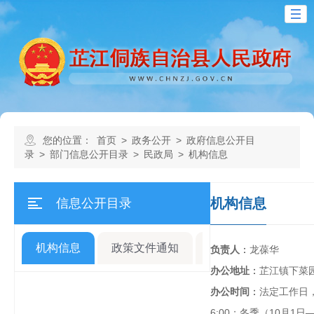
您的位置：
首页
>
政务公开
>
政府信息公开目
录
>
部门信息公开目录
>
民政局
>
机构信息
机构信息
信息公开目录
机构信息
政策文件通知
规划计划
人事
负责人
：
龙葆华
办公地址
：
芷江镇下菜
办公时间
：
法定工作日，夏
6:00；冬季（10月1日—