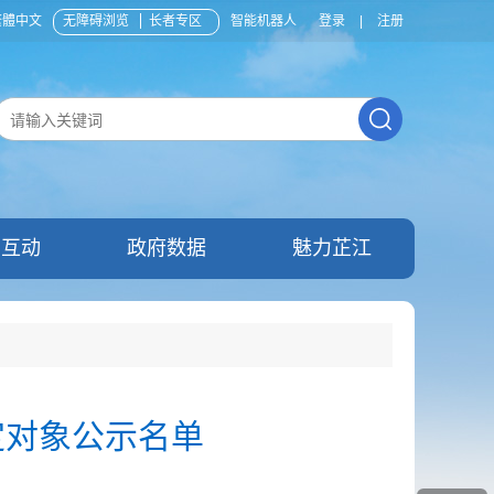
繁體中文
无障碍浏览
长者专区
智能机器人
登录
|
注册
民互动
政府数据
魅力芷江
定对象公示名单