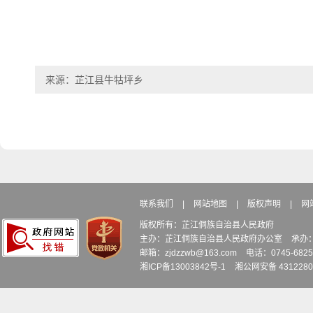
来源：芷江县牛牯坪乡
联系我们
|
网站地图
|
版权声明
|
网
版权所有：芷江侗族自治县人民政府
主办：芷江侗族自治县人民政府办公室
承办
邮箱：zjdzzwb@163.com
电话：0745-6
湘ICP备13003842号-1
湘公网安备 4312280