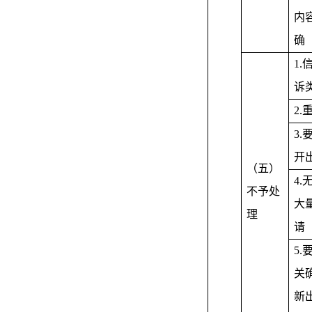
内
确
1
诉
2.
3
开
（五）
4
不予处
大
理
请
5
关
新