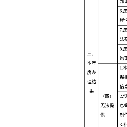
部
6
程
7
法
8
三、
询
本年
1
度办
握
理结
信
果
（四）
2
无法提
息
供
制
3