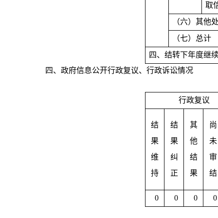
取
（六）其他
（七）总计
四、结转下年度继
四、政府信息公开行政复议、行政诉讼情况
行政复议
结
结
其
尚
果
果
他
未
维
纠
结
审
持
正
果
结
0
0
0
0