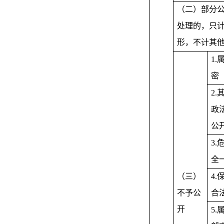
（二）部分
处理的，只
形，不计其
1
密
2
政
公
3.
全
（三）
4
不予公
合
开
5