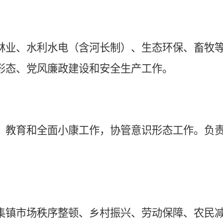
林业、水利水电
（含河长制）
、
生态环保、
畜牧
形态、
党风廉政建设
和
安全生产工作。
、教育
和
全面小康工作
，协管意识形态工作
。负
集镇市场秩序整顿、
乡村振兴、
劳动保障、农民