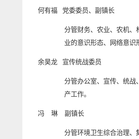
何有福
党委委员、副镇长
分管
财务、
农业、农机、
业的
意识形态、网络意识
余昊龙
宣传统战委员
分管
办公室、
宣传、统战
产工作。
冯
琳
副镇长
分管
环境
卫生
综合治理、