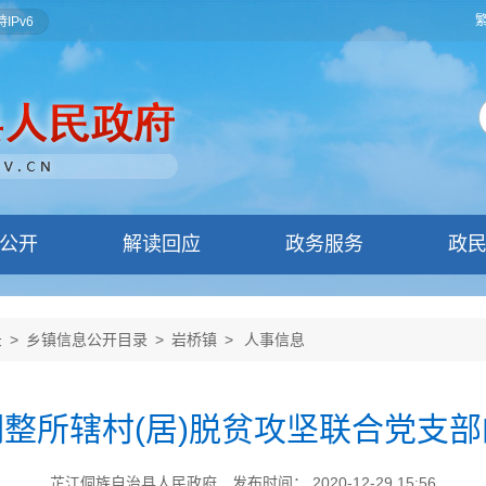
IPv6
公开
解读回应
政务服务
政
录
>
乡镇信息公开目录
>
岩桥镇
>
人事信息
整所辖村(居)脱贫攻坚联合党支
芷江侗族自治县人民政府
发布时间： 2020-12-29 15:56