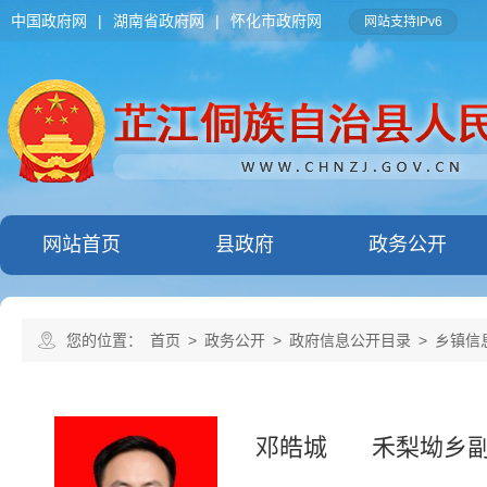
中国政府网
|
湖南省政府网
|
怀化市政府网
网站支持IPv6
网站首页
县政府
政务公开
您的位置：
首页
>
政务公开
>
政府信息公开目录
>
乡镇信
邓皓城
禾梨坳乡