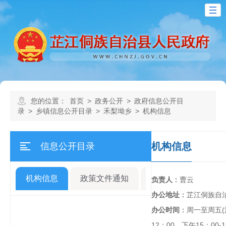
您的位置：
首页
>
政务公开
>
政府信息公开目
录
>
乡镇信息公开目录
>
禾梨坳乡
>
机构信息
机构信息
信息公开目录
机构信息
政策文件通知
规划计划
人事
负责人
：
曹云
办公地址
：
芷江侗族自
办公时间
：
周一至周五(
12：00，下午15：00-