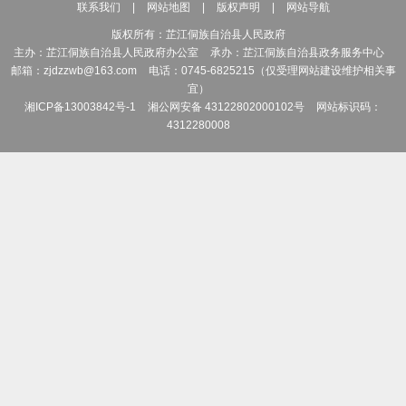
联系我们
|
网站地图
|
版权声明
|
网站导航
版权所有：芷江侗族自治县人民政府
主办：芷江侗族自治县人民政府办公室
承办：芷江侗族自治县政务服务中心
邮箱：zjdzzwb@163.com
电话：0745-6825215（仅受理网站建设维护相关事
宜）
湘ICP备13003842号-1
湘公网安备 43122802000102号
网站标识码：
4312280008