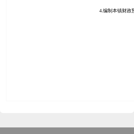
4.编制本镇财