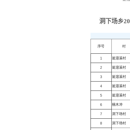
洞下场乡2
序号
村
1
瓮溶溪村
2
瓮溶溪村
3
瓮溶溪村
4
瓮溶溪村
5
瓮溶溪村
6
楠木冲
7
洞下场村
8
洞下场村