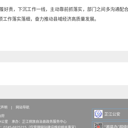
履好责，下沉工作一线，主动靠前抓落实，部门之间多沟通配
项工作落实落细，奋力推动县域经济高质量发展。
权声明
|
网站导航
芷江公安
政府
办公室
承办：芷江侗族自治县政务服务中心
“湘易办”超
：0745-6825215（仅受理网站建设维护相关事宜）