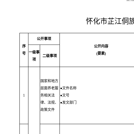
怀化市芷江侗
公开事项
序
公开内容
一级事
号
(要素)
二级事项
项
国家和地方
层面养老服
●文件名称
1
务相关法
●文号
律、法规、
●发文部门
政策文件