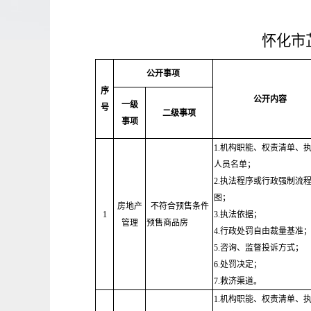
怀化市
公开事项
序
公开内容
一级
号
二级事项
事项
1.机构职能、权责清单、
人员名单；
2.执法程序或行政强制流
图；
房地产
不符合预售条件
1
3.执法依据；
管理
预售商品房
4.行政处罚自由裁量基准
5.咨询、监督投诉方式；
6.处罚决定；
7.救济渠道。
1.机构职能、权责清单、