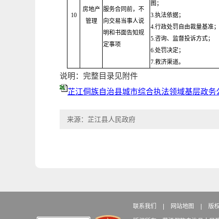
图；
房地产
服务合同前，不
10
3.执法依据；
管理
向交易当事人说
4.行政处罚自由裁量基准
明和书面告知规
5.咨询、监督投诉方式；
定事项
6.处罚决定；
7.救济渠道。
说明：完整目录见附件
芷江侗族自治县城市综合执法领域基层政务
来源：芷江县人民政府
联系我们
|
网站地图
|
版