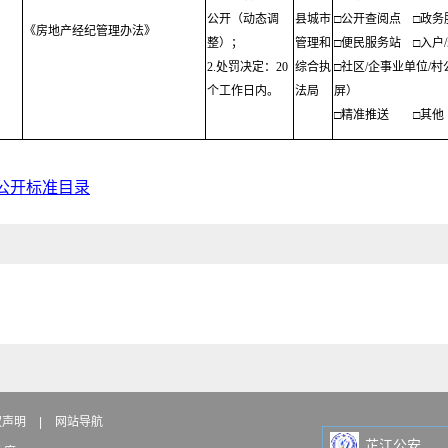
公开（动态调
县城市
□公开查阅点
□政务
《房地产经纪管理办法》
整）；
管理和
□便民服务站
□入户
；
2.处罚决定：20
综合执
□社区/企事业单位/
个工作日内。
法局
屏）
□精准推送
□其他
公开标准目录
权声明
|
网站导航
芷江公安