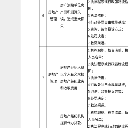
2.执法程序或行政强制流
房产测绘单位房
图；
房地产
产面积测算失
6
3.执法依据；
管理
误，造成重大损
4.行政处罚自由裁量基准
失
5.咨询、监督投诉方式；
6.处罚决定；
7.救济渠道。
1.机构职能、权责清单、
人员名单；
2.执法程序或行政强制流
房地产经纪人员
图；
房地产
以个人名义承接
7
3.执法依据；
管理
房地产经纪业务
4.行政处罚自由裁量基准
和收取费用
5.咨询、监督投诉方式；
6.处罚决定；
7.救济渠道。
1.机构职能、权责清单、
房地产经纪机构
人员名单；
提供代办贷款、
2.执法程序或行政强制流