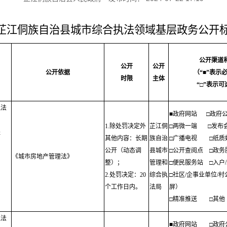
芷江侗族自治县城市综合执法领域基层政务公开
公
开渠道
公开
公开
公开依据
（“■”表示
时限
主体
“□”表示
执法
■政府网站
□政府
1.除处罚决定外
芷江侗
□两微一端
□发布
程
其他内容：长期
族自治
□广播电视
□纸质
公开（动态调
县城市
□公开查阅点
□政务
《城市房地产管理法》
整）；
管理和
□便民服务站
□入户
；
2.处罚决定：20
综合执
□社区/企事业单位/
个工作日内。
法局
屏）
□精准推送
□其他
执法
■政府网站
□政府