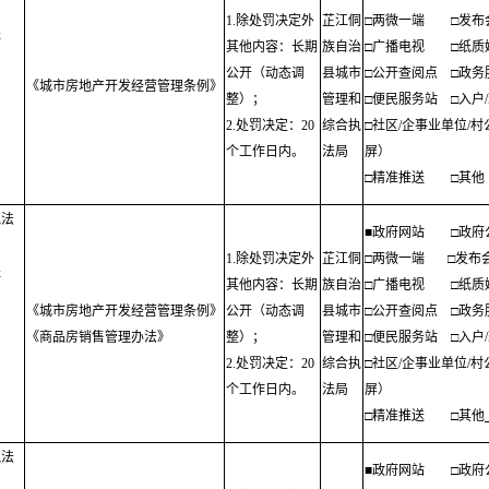
1.除处罚决定外
芷江侗
□两微一端
□发布
程
其他内容：长期
族自治
□广播电视
□纸质
公开（动态调
县城市
□公开查阅点
□政务
《城市房地产开发经营管理条例》
整）；
管理和
□便民服务站
□入户
；
2.处罚决定：20
综合执
□社区/企事业单位/
个工作日内。
法局
屏）
□精准推送
□其他
执法
■政府网站
□政府
1.除处罚决定外
芷江侗
□两微一端
□发布
程
其他内容：长期
族自治
□广播电视
□纸质
《城市房地产开发经营管理条例》
公开（动态调
县城市
□公开查阅点
□政务
《商品房销售管理办法》
整）；
管理和
□便民服务站
□入户
；
2.处罚决定：20
综合执
□社区/企事业单位/
个工作日内。
法局
屏）
□精准推送
□其他
执法
■政府网站
□政府