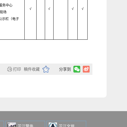
服务中心
√
√
√
√
/现场
村公示栏（电子
打印
稿件收藏
分享到
芷江警务
芷江文旅