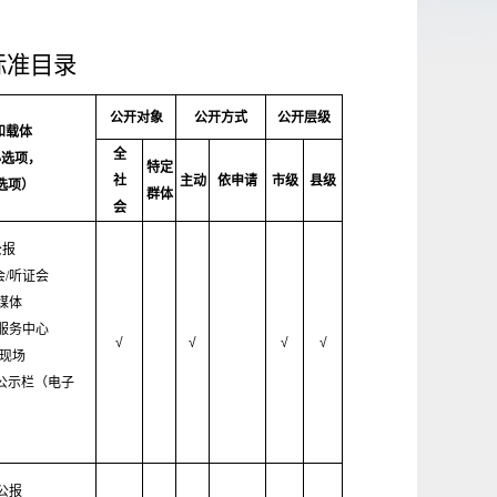
标准目录
公开对象
公开方式
公开层级
和载体
全
必选项，
特定
社
主动
依申请
市级
县级
可选项）
群体
会
公报
会/听证会
媒体
服务中心
√
√
√
√
/现场
村公示栏（电子
公报