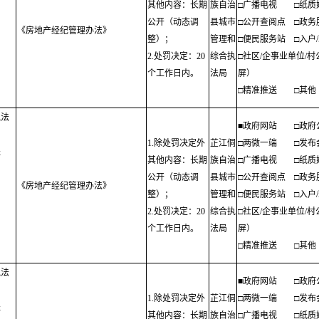
其他内容：长期
族自治
□广播电视
□纸质
公开（动态调
县城市
□公开查阅点
□政务
《房地产经纪管理办法》
整）；
管理和
□便民服务站
□入户
；
2.处罚决定：20
综合执
□社区/企事业单位/
个工作日内。
法局
屏）
□精准推送
□其他
执法
■政府网站
□政府
1.除处罚决定外
芷江侗
□两微一端
□发布
程
其他内容：长期
族自治
□广播电视
□纸质
公开（动态调
县城市
□公开查阅点
□政务
《房地产经纪管理办法》
整）；
管理和
□便民服务站
□入户
；
2.处罚决定：20
综合执
□社区/企事业单位/
个工作日内。
法局
屏）
□精准推送
□其他
执法
■政府网站
□政府
1.除处罚决定外
芷江侗
□两微一端
□发布
程
其他内容：长期
族自治
□广播电视
□纸质