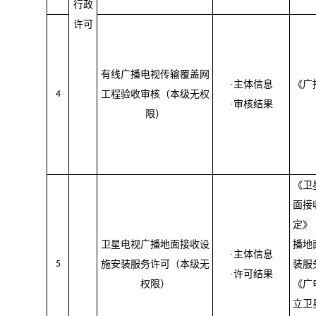
行政
许可
有线广播电视传输覆盖网
·主体信息
《广
4
工程验收审核（本级无权
·审核结果
限）
《卫
面接
定》
卫星电视广播地面接收设
播地
·主体信息
5
施安装服务许可（本级无
装服
·许可结果
权限）
《广
立卫