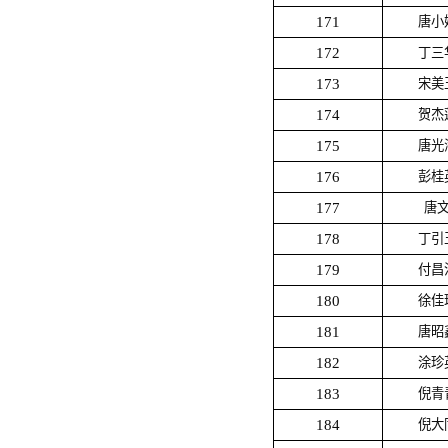
171
唐小
172
丁三
173
宋美
174
贺杰
175
唐光
176
彭桂
177
唐
178
丁引
179
付昌
180
徐佳
181
唐昭
182
涂珍
183
倪青
184
倪大