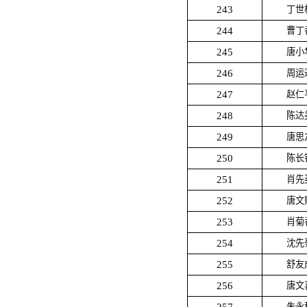
243
丁世
244
曹丁
245
唐小
246
周运
247
赵仁
248
陈达
249
唐思
250
陈长
251
肖先
252
唐文
253
肖菊
254
沈先
255
舒友
256
唐文
朱永