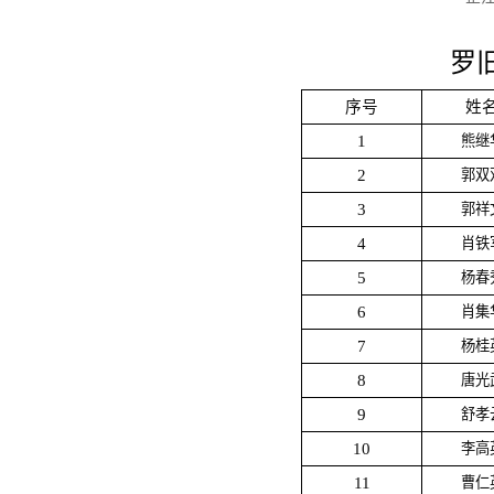
罗
序号
姓
1
熊继
2
郭双
3
郭祥
4
肖铁
5
杨春
6
肖集
7
杨桂
8
唐光
9
舒孝
10
李高
11
曹仁