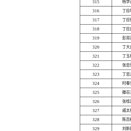
315
杨学
316
丁应
317
丁应
318
丁应
319
彭双
320
丁大
321
丁玉
322
张忠
323
丁忠
324
时春
325
滕召
326
张桂
327
戚太
328
陈百
329
刘新