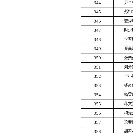
344
尹全
345
彭祖
346
姜秀
347
时少
348
李春
349
秦昌
350
张赛
351
刘芳
352
肖小
353
钱彦
354
杨雪
355
蒋文
356
梅光
357
梁春
358
胡召