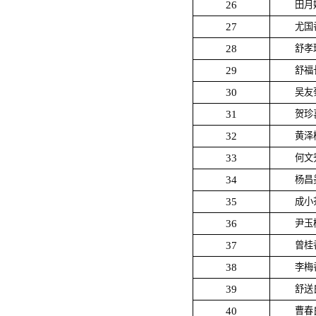
26
田月
27
尤国
28
舒孝
29
舒福
30
吴友
31
贺珍
32
黄泽
33
何文
34
杨昌
35
成小
36
尹玉
37
曾桂
38
李梅
39
舒送
40
曹春