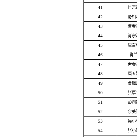
41
肖宗
42
舒相
43
曹春
44
肖宗
45
唐召
46
肖
47
尹春
48
唐五
49
曹继
50
张厚
51
彭四
52
余美
53
吴小
54
张小