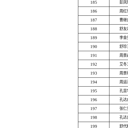
185
彭凤
186
周红
187
曹继
188
舒友
189
李金
190
舒珍
191
周景
192
艾冬
193
周景
194
周运
195
孔显
196
孔达
197
张仁
198
孔达
199
舒代