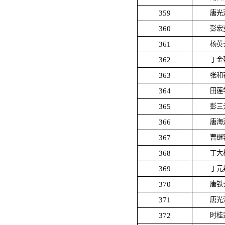
359
唐光
360
彭宏
361
杨英
362
丁金
363
张和
364
田莲
365
彭三
366
唐海
367
曹继
368
丁大
369
丁元
370
唐铁
371
唐光
372
时桂