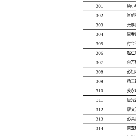
301
杨小
302
肖新
303
张厚
304
唐春
305
付金
306
赵仁
307
余万
308
彭祖
309
杨三
310
姜永
311
唐光
312
廖文
313
彭高
314
唐翠