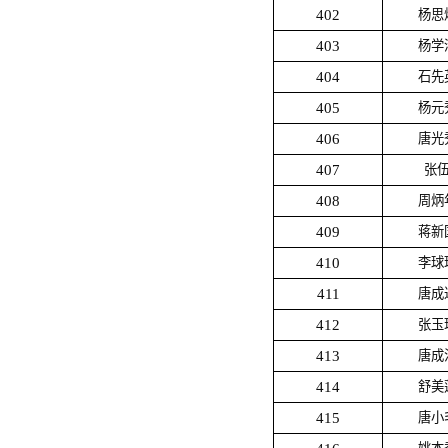
402
杨思
403
杨学
404
石先
405
杨元
406
唐光
407
张
408
周炳
409
蒋新
410
李球
411
唐成
412
张玉
413
唐成
414
舒美
415
唐小