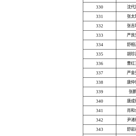
330
沈代
331
张太
332
张吉
333
严艮
334
舒相
335
胡珍
336
曹红
337
严金
338
唐仲
339
张
340
唐成
341
肖和
342
尹渚
343
舒岩