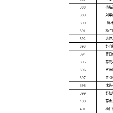
388
杨胜
389
刘华
390
唐
391
杨胜
392
唐仲
393
舒向
394
曹日
395
蒋元
396
贺德
397
曹引
398
沈先
399
舒桂
400
蒋金
401
杨仁