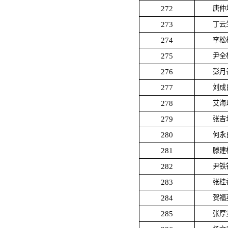
272
唐仲
273
丁云
274
李松
275
尹全
276
彭月
277
刘成
278
艾海
279
张吉
280
何永
281
滕建
282
尹铁
283
张桂
284
贺福
285
张厚