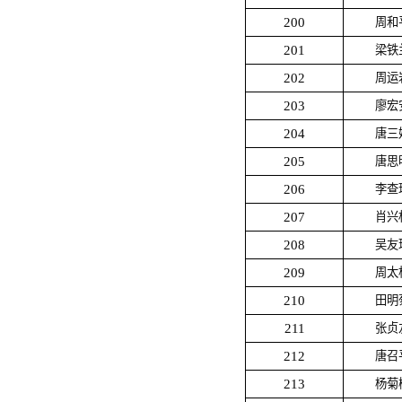
200
周和
201
梁铁
202
周运
203
廖宏
204
唐三
205
唐思
206
李查
207
肖兴
208
吴友
209
周太
210
田明
211
张贞
212
唐召
213
杨菊