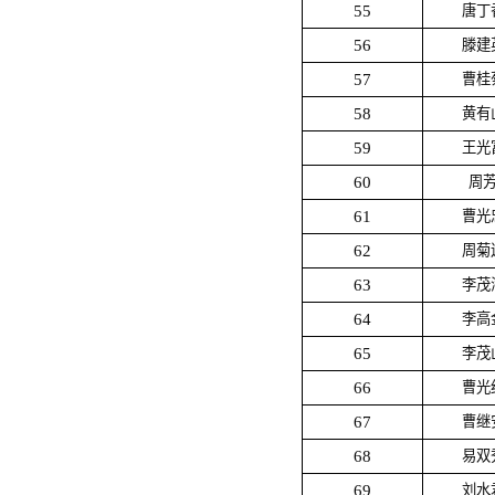
55
唐丁
56
滕建
57
曹桂
58
黄有
59
王光
60
周
61
曹光
62
周菊
63
李茂
64
李高
65
李茂
66
曹光
67
曹继
68
易双
69
刘水