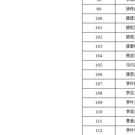
99
钟传
100
滕建
101
姚松
102
姚祖
103
唐春
104
杨忠
105
马兴
106
唐思
107
李叶
108
罗召
109
李叶
110
李双
111
曹香
112
李叶