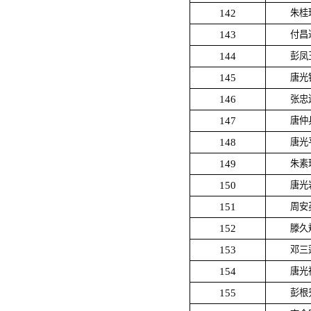
142
朱桂
143
付昌
144
彭凤
145
唐光
146
张忠
147
唐仲
148
唐光
149
朱素
150
唐光
151
周安
152
滕久
153
邓三
154
唐光
155
彭根