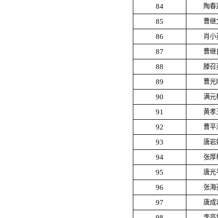
84
陶春
85
曹继
86
肖小
87
曹继
88
滕召
89
曹光
90
满元
91
黄孝
92
曹平
93
唐岩
94
张厚
95
唐光
96
张海
97
唐成
98
李高