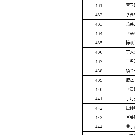
431
曹玉
432
李高
433
黄英
434
李森
435
陈跃
436
丁大
437
丁希
438
杨金
439
戚祖
440
李青
441
丁月
442
唐仲
443
肖美
444
曹丁