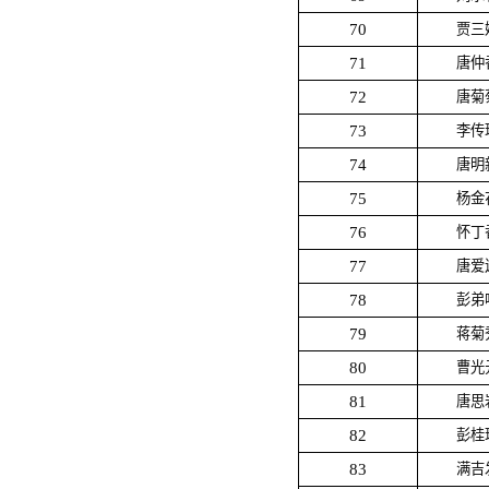
70
贾三
71
唐仲
72
唐菊
73
李传
74
唐明
75
杨金
76
怀丁
77
唐爱
78
彭弟
79
蒋菊
80
曹光
81
唐思
82
彭桂
83
满吉