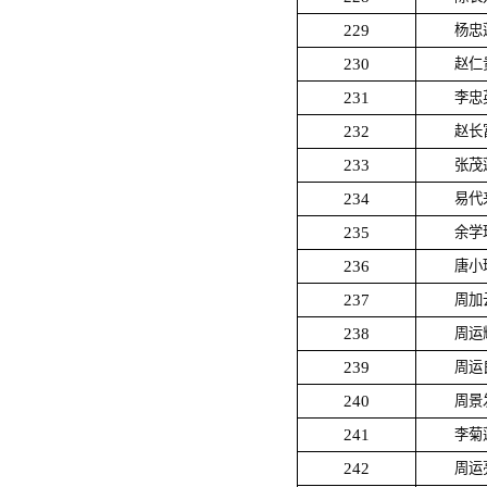
229
杨忠
230
赵仁
231
李忠
232
赵长
233
张茂
234
易代
235
余学
236
唐小
237
周加
238
周运
239
周运
240
周景
241
李菊
242
周运