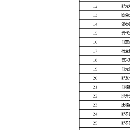
12
舒光
13
欧菊
14
张春
15
贺代
16
肖志
17
杨圣
18
曾兴
19
肖元
20
舒友
21
肖桂
22
邱开
23
唐桂
24
舒孝
25
舒孝