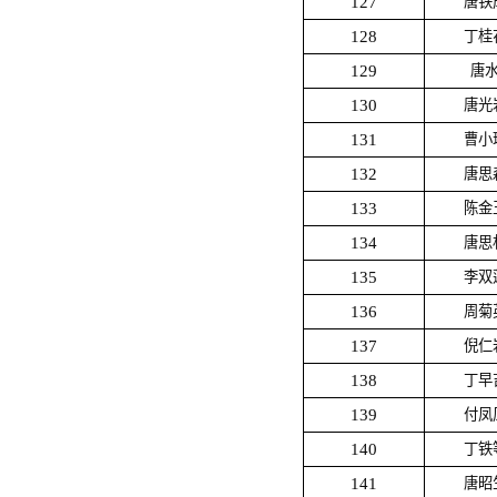
127
唐铁
128
丁桂
129
唐
130
唐光
131
曹小
132
唐思
133
陈金
134
唐思
135
李双
136
周菊
137
倪仁
138
丁早
139
付凤
140
丁铁
141
唐昭