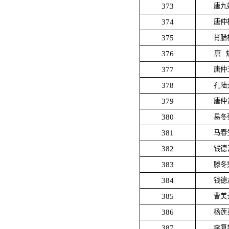
373
唐九
374
唐仲
375
肖腊
376
唐
377
唐仲
378
孔陆
379
唐仲
380
易冬
381
马春
382
钱德
383
滕冬
384
钱德
385
曹美
386
杨莲
387
李复