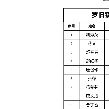
罗旧镇
序号
姓名
胡秀英
1
蒋义
2
舒春春
3
舒红华
4
唐召珍
5
张萍
6
杨芰芬
7
唐文成
8
曹丁香
9