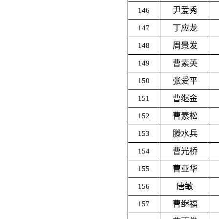
尹爱秀
146
丁应龙
147
周景发
148
曹素英
149
张爱平
150
曹继金
151
曹素松
152
滕水兵
153
曹光桥
154
曹亚华
155
唐敏
156
曹继福
157