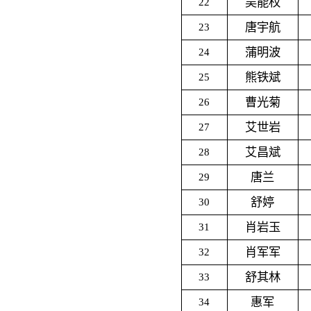
吴能权
22
唐宇航
23
蒲明波
24
熊铁斌
25
曹光菊
26
艾世岩
27
艾昌斌
28
唐兰
29
舒婷
30
肖岩玉
31
肖军军
32
舒其林
33
惠军
34