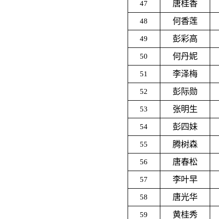
唐桂香
47
何香莲
48
彭彩高
49
何丹妮
50
李泽梅
51
彭际勋
52
张明生
53
彭四妹
54
腾树森
55
唐春松
56
李叶早
57
唐光华
58
黄桂秀
59