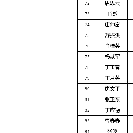
唐思云
72
肖彪
73
唐仲富
74
舒振洪
75
肖桂英
76
杨贰军
77
丁玉春
78
丁月英
79
唐文平
80
张卫东
81
丁应德
82
曹春春
83
张波
84