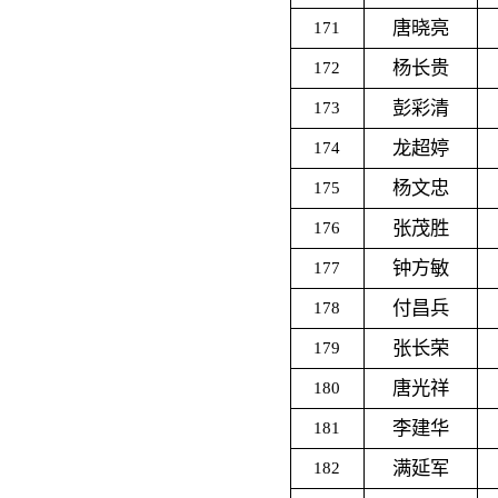
唐晓亮
171
杨长贵
172
彭彩清
173
龙超婷
174
杨文忠
175
张茂胜
176
钟方敏
177
付昌兵
178
张长荣
179
唐光祥
180
李建华
181
满延军
182