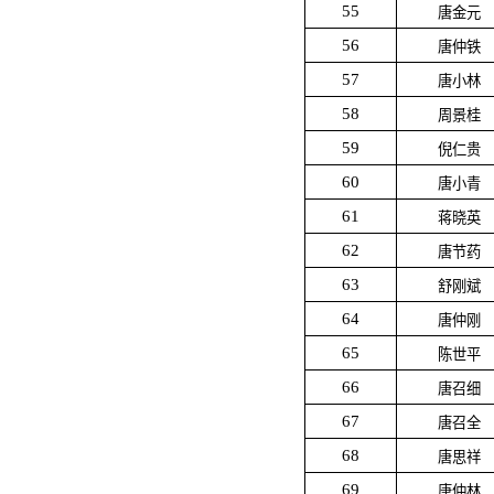
55
唐金元
56
唐仲铁
57
唐小林
58
周景桂
59
倪仁贵
60
唐小青
61
蒋晓英
62
唐节药
63
舒刚斌
64
唐仲刚
65
陈世平
66
唐召细
67
唐召全
68
唐思祥
69
唐仲林