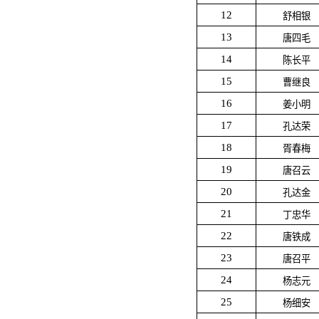
12
舒相银
13
唐四毛
14
陈长平
15
曹继良
16
姜小明
17
孔达荣
18
胥春梅
19
唐召云
20
孔达金
21
丁忠华
22
唐铁成
23
唐召平
24
杨志元
25
杨细安