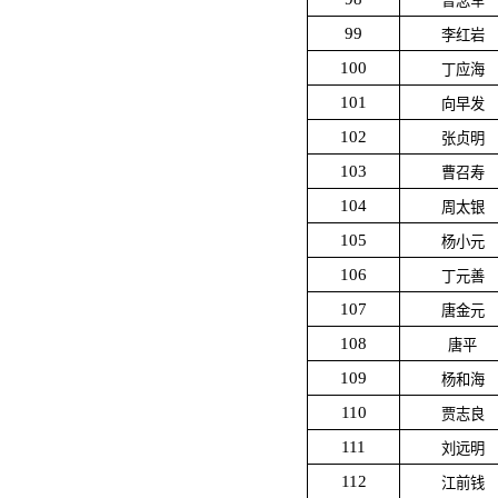
曹念军
99
李红岩
100
丁应海
101
向早发
102
张贞明
103
曹召寿
104
周太银
105
杨小元
106
丁元善
107
唐金元
108
唐平
109
杨和海
110
贾志良
111
刘远明
112
江前钱