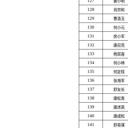
127
姜小明
128
肖宗和
129
曹清玉
130
何小元
131
房小军
132
唐召亮
133
杨双喜
134
何小林
135
何定桂
136
张海军
137
舒友长
138
唐松青
139
唐述英
140
唐成松
141
舒易谋