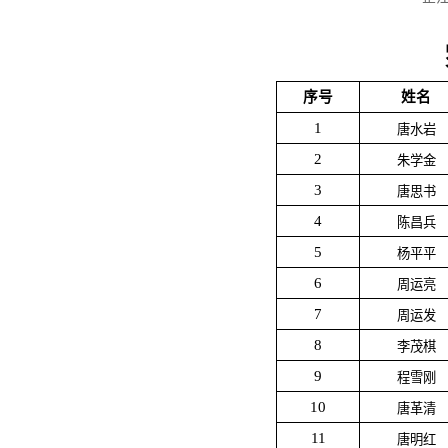
序号
姓名
1
唐水岩
2
朱学金
3
唐思书
4
陈昌兵
5
杨平平
6
周运亮
7
周运发
8
李茂棋
9
程雪刚
10
唐革清
11
唐明红