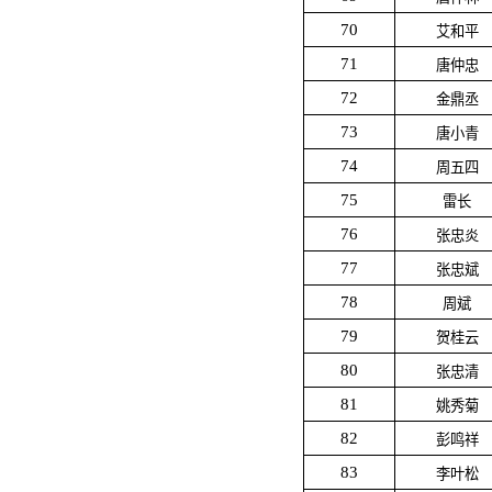
70
艾和平
71
唐仲忠
72
金鼎丞
73
唐小青
74
周五四
75
雷长
76
张忠炎
77
张忠斌
78
周斌
79
贺桂云
80
张忠清
81
姚秀菊
82
彭鸣祥
83
李叶松