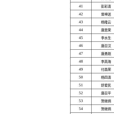
41
彭彩清
42
曾神送
43
杨隆云
44
唐思荣
45
李水生
46
唐召汉
47
唐勇刚
48
李高海
49
付昌荣
50
杨四清
51
舒爱民
52
唐召平
53
贺继炳
54
贺继炳