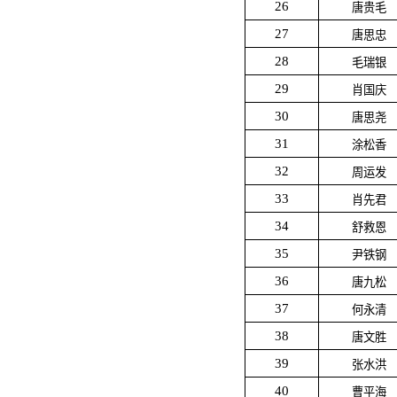
26
唐贵毛
27
唐思忠
28
毛瑞银
29
肖国庆
30
唐思尧
31
涂松香
32
周运发
33
肖先君
34
舒救恩
35
尹铁钢
36
唐九松
37
何永清
38
唐文胜
39
张水洪
40
曹平海