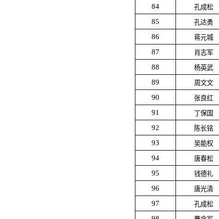
84
孔成松
85
孔达勇
86
蒋元城
87
肖志军
88
杨英武
89
周文文
90
张良红
91
丁保国
92
陈长铭
93
吴能权
94
唐春松
95
钱德礼
96
唐光清
97
孔成松
98