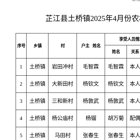
芷江县土桥镇2025年4月份
享受人员情
序号
乡镇
村
户主
姓名
姓名
关系
1
土桥镇
岩田冲村
毛智霖
毛智霖
本
2
土桥镇
大新田村
杨钦文
杨钦文
本
3
土桥镇
三和新村
杨敦武
杨敦武
本
4
土桥镇
杨公庙村
杨镏
胡万菊
配
5
土桥镇
马田村
张春生
张春生
本