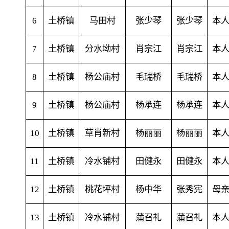
6
土桥镇
马田村
张少琴
张少琴
本
7
土桥镇
分水坳村
肖宗江
肖宗江
本
8
土桥镇
杨公庙村
毛瑞桥
毛瑞桥
本
9
土桥镇
杨公庙村
杨承连
杨承连
本
10
土桥镇
草肖新村
杨丽丽
杨丽丽
本
11
土桥镇
冷水铺村
田健永
田健永
本
12
土桥镇
桃花坪村
杨中华
张秀宪
母
13
土桥镇
冷水铺村
蒲召礼
蒲召礼
本