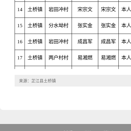
14
土桥镇
岩田冲村
宋宗文
宋宗文
本
15
土桥镇
分水坳村
张实金
张实金
本
16
土桥镇
岩田冲村
成昌军
成昌军
本
17
土桥镇
两户村村
易湘燃
易湘燃
本
18
土桥镇
杨公庙村
杨殿双
杨帅情
儿
来源：芷江县土桥镇
19
土桥镇
三和新村
杨殿兴
杨玉花
女
20
土桥镇
杨公庙村
杨承明
杨承明
本
21
土桥镇
洪溪蟠龙寨
杨程荐
杨程荐
本