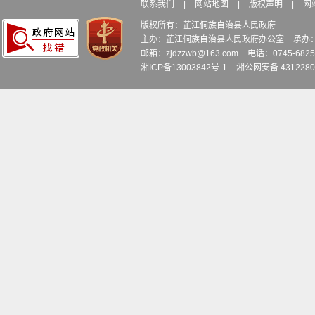
联系我们
|
网站地图
|
版权声明
|
网
22
土桥镇
杨公庙村
李小英
李小英
本
版权所有：芷江侗族自治县人民政府
主办：芷江侗族自治县人民政府办公室
承办
邮箱：zjdzzwb@163.com
电话：0745-6
23
土桥镇
草肖新村
杨殿成
张美菊
儿
湘ICP备13003842号-1
湘公网安备 4312280
24
土桥镇
富家团村
夏宝纯
夏宝纯
本
25
土桥镇
岩田冲村
毛菊秀
毛菊秀
本
26
土桥镇
土桥社区
成劲
成劲
本
27
土桥镇
洞下村
谭培培
谭培培
本
28
土桥镇
三和新村
毛凉香
毛凉香
本
29
土桥镇
岩田冲村
李银莲
李银莲
妻