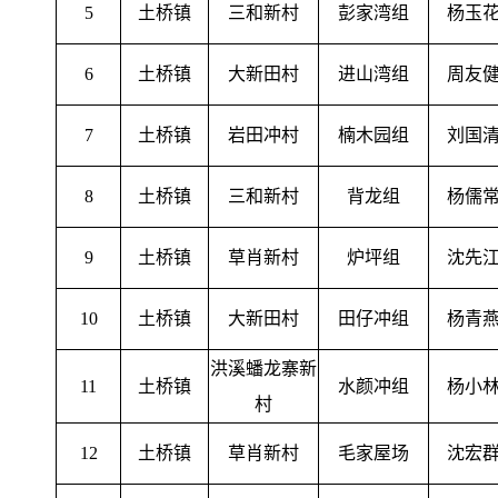
5
土桥镇
三和新村
彭家湾组
杨玉
6
土桥镇
大新田村
进山湾组
周友
7
土桥镇
岩田冲村
楠木园组
刘国
8
土桥镇
三和新村
背龙组
杨儒
9
土桥镇
草肖新村
炉坪组
沈先
10
土桥镇
大新田村
田仔冲组
杨青
洪溪蟠龙寨新
11
土桥镇
水颜冲组
杨小
村
12
土桥镇
草肖新村
毛家屋场
沈宏