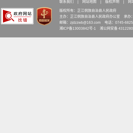
21
土桥镇
土桥社区
丰收组
陈虹
联系我们
|
网站地图
|
版权声明
|
网
版权所有：芷江侗族自治县人民政府
主办：芷江侗族自治县人民政府办公室
承办
22
土桥镇
土桥社区
马家垅组
张应
邮箱：zjdzzwb@163.com
电话：0745-6
湘ICP备13003842号-1
湘公网安备 4312280
23
土桥镇
冷水铺村
九八冲组
谭鑫
24
土桥镇
两户村村
毛家琅组
田红
25
土桥镇
土桥社区
西垅塘组
张成
26
土桥镇
杨公庙村
电冲组
杨殿
洪溪蟠龙寨新
27
土桥镇
田坪组
杨程
村
28
土桥镇
土桥社区
杨柳冲组
李梅