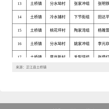
13
土桥镇
分水坳村
张家冲组
张明
14
土桥镇
冷水铺村
下节街组
田达
15
土桥镇
桃花坪村
陶家湾组
杨雅
16
土桥镇
分水坳村
姚家冲组
李元
17
土桥镇
草肖新村
禾犁坪组
张盛
来源：芷江县土桥镇
18
土桥镇
草肖新村
小炉坪组
杨殿
19
土桥镇
马田村
禾利坪组
张应
20
土桥镇
哨路口村
田家元组
李辽