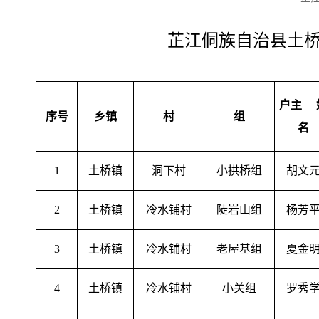
芷江侗族自治县土桥
户主
序号
乡镇
村
组
名
1
土桥镇
洞下村
小拱桥组
胡文
2
土桥镇
冷水铺村
陡岩山组
杨芳
3
土桥镇
冷水铺村
老屋基组
夏金
4
土桥镇
冷水铺村
小关组
罗秀