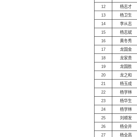
12
杨志才
13
杨卫生
14
李从志
15
杨志斌
16
黄冬秀
17
龙国金
18
龙家贵
19
龙国胜
20
龙之和
21
杨玉成
22
杨学林
23
杨华生
24
杨学林
25
刘顺发
26
杨全井
27
杨全高