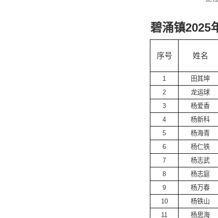
碧涌镇202
序号
姓名
1
田其坤
2
龙运球
3
杨爱香
4
杨新科
5
杨海青
6
杨仁铁
7
杨志武
8
杨志庭
9
杨万春
10
杨铁山
11
杨思海