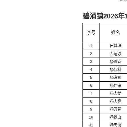
碧涌镇2026
序号
姓名
1
田其坤
2
龙运球
3
杨爱香
4
杨新科
5
杨海青
6
杨仁铁
7
杨志武
8
杨志庭
9
杨万春
10
杨铁山
11
杨思海