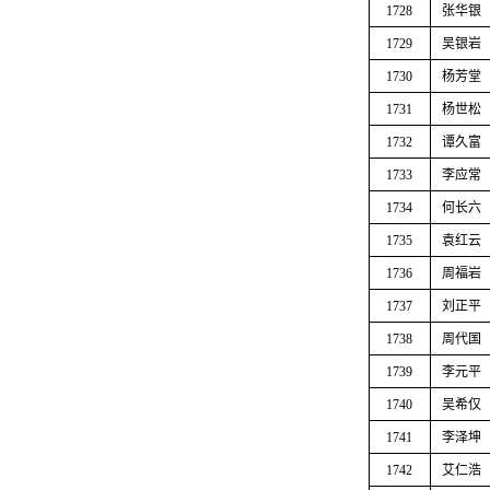
1728
张华银
1729
吴银岩
1730
杨芳堂
1731
杨世松
1732
谭久富
1733
李应常
1734
何长六
1735
袁红云
1736
周福岩
1737
刘正平
1738
周代国
1739
李元平
1740
吴希仅
1741
李泽坤
1742
艾仁浩