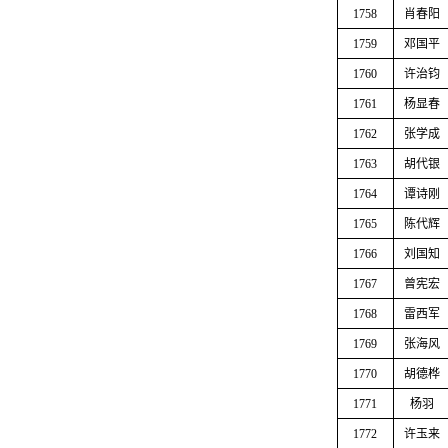
1758
肖春阳
1759
邓国平
1760
许治钧
1761
杨显春
1762
张学成
1763
胡代银
1764
谭诗刚
1765
陈代辉
1766
刘国知
1767
曾宪宏
1768
雷西军
1769
张海风
1770
胡德桦
1771
杨羽
1772
许玉来