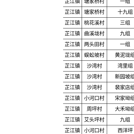
芷江镇
塘家桥村
一组
芷江镇
塘家桥村
十九组
芷江镇
桃花溪村
三组
芷江镇
曲溪垅村
九组
芷江镇
两头田村
一组
芷江镇
蜈蚣坡村
黄泥垅
芷江镇
沙湾村
湾里组
芷江镇
沙湾村
新园坡
芷江镇
沙湾村
裴家店
芷江镇
小河口村
宋家坳
芷江镇
周坪村
大禾坳
芷江镇
艾头坪村
九组
芷江镇
小河口村
西洋坪