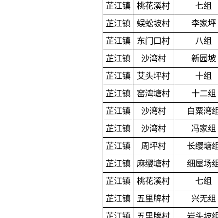
芷江镇
桃花溪村
七组
芷江镇
蜈蚣坡村
李家坪
芷江镇
东门口村
八组
芷江镇
沙湾村
新园坡
芷江镇
艾头坪村
十组
芷江镇
窑湾塘村
十二组
芷江镇
沙湾村
白粟湾
芷江镇
沙湾村
冯家组
芷江镇
周坪村
长缨塘
芷江镇
麻缨塘村
细屋场
芷江镇
桃花溪村
七组
芷江镇
五里牌村
兴无组
芷江镇
五里牌村
岩头坡