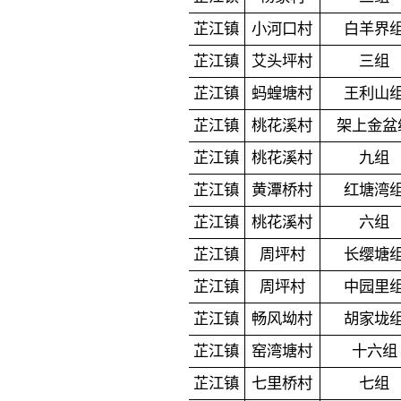
芷江镇
小河口村
白羊界
芷江镇
艾头坪村
三组
芷江镇
蚂蝗塘村
王利山
芷江镇
桃花溪村
架上金盆
芷江镇
桃花溪村
九组
芷江镇
黄潭桥村
红塘湾
芷江镇
桃花溪村
六组
芷江镇
周坪村
长缨塘
芷江镇
周坪村
中园里
芷江镇
畅风坳村
胡家垅
芷江镇
窑湾塘村
十六组
芷江镇
七里桥村
七组