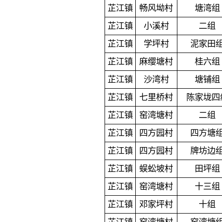
芷江镇
畅风坳村
塘湾组
芷江镇
小溪村
二组
芷江镇
学坪村
泥家田
芷江镇
麻缨塘村
桂六组
芷江镇
沙湾村
塘铺组
芷江镇
七里桥村
陈家垅四
芷江镇
窑湾塘村
二组
芷江镇
四方园村
四方塘
芷江镇
四方园村
牌坊边
芷江镇
蜈蚣坡村
田坪组
芷江镇
窑湾塘村
十三组
芷江镇
邓家坪村
十组