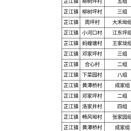
芷江镇
柳树坪村
五组
芷江镇
柳树坪村
三组
芷江镇
周坪村
大禾坳
芷江镇
小河口村
江东坪
芷江镇
蚂蝗塘村
王家垅
芷江镇
邓家坪村
三组
芷江镇
合心村
二组
芷江镇
下菜园村
八组
芷江镇
黄潭桥村
成家组
芷江镇
邓家坪村
二组
芷江镇
洛家井村
四组
芷江镇
畅风坳村
张家园
芷江镇
黄潭桥村
成家组