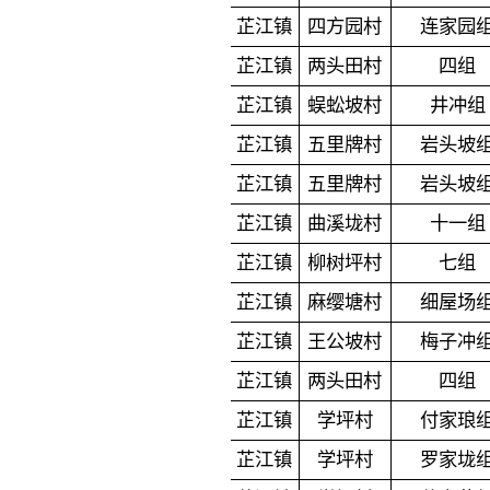
芷江镇
四方园村
连家园
芷江镇
两头田村
四组
芷江镇
蜈蚣坡村
井冲组
芷江镇
五里牌村
岩头坡
芷江镇
五里牌村
岩头坡
芷江镇
曲溪垅村
十一组
芷江镇
柳树坪村
七组
芷江镇
麻缨塘村
细屋场
芷江镇
王公坡村
梅子冲
芷江镇
两头田村
四组
芷江镇
学坪村
付家琅
芷江镇
学坪村
罗家垅