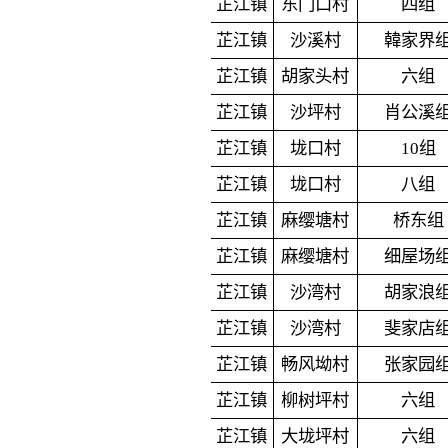
芷江镇
东门口村
四组
芷江镇
沙溪村
韓
家界
芷江镇
胡家头村
六组
芷江镇
沙坪村
肖公溪
芷江镇
垅口村
10组
芷江镇
垅口村
八组
芷江镇
麻缨塘村
桥东组
芷江镇
麻缨塘村
细屋场
芷江镇
沙湾村
胡家浪
芷江镇
沙湾村
斐家店
芷江镇
畅风坳村
张家园
芷江镇
柳树坪村
六组
芷江镇
大垅坪村
六组