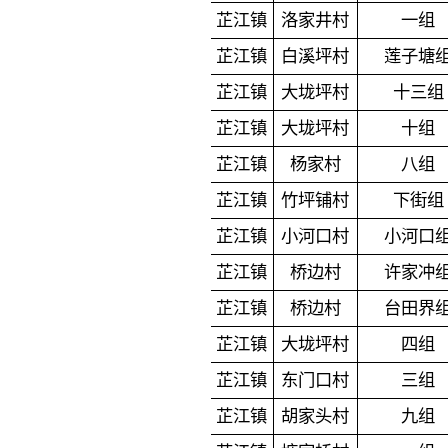
芷江镇
洛家井村
一组
芷江镇
白溪坪村
莲子塘
芷江镇
大垅坪村
十三组
芷江镇
大垅坪村
十组
芷江镇
杨家村
八组
芷江镇
竹坪铺村
下街组
芷江镇
小河口村
小河口
芷江镇
桥边村
许家冲
芷江镇
桥边村
台田界
芷江镇
大垅坪村
四组
芷江镇
东门口村
三组
芷江镇
胡家头村
九组