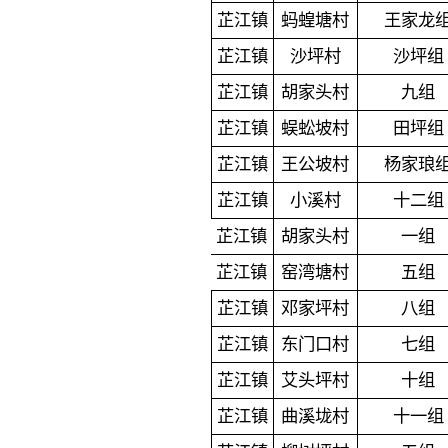
芷江镇
蚂蝗塘村
王家龙
芷江镇
沙坪村
沙坪组
芷江镇
胡家头村
九组
芷江镇
蜈蚣坡村
田坪组
芷江镇
王公坡村
杨家琅
芷江镇
小溪村
十二组
芷江镇
胡家头村
一组
芷江镇
窑湾塘村
五组
芷江镇
邓家坪村
八组
芷江镇
东门口村
七组
芷江镇
艾头坪村
十组
芷江镇
曲溪垅村
十一组