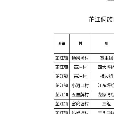
芷江侗族
乡镇
村
组
芷江镇
畅风坳村
寨里组
芷江镇
高冲村
四大坪
芷江镇
高冲村
桥边组
芷江镇
小河口村
江东坪
芷江镇
五里牌村
龙家湾
芷江镇
窑湾塘村
三组
芷江镇
蚂蝗塘村
王头冲