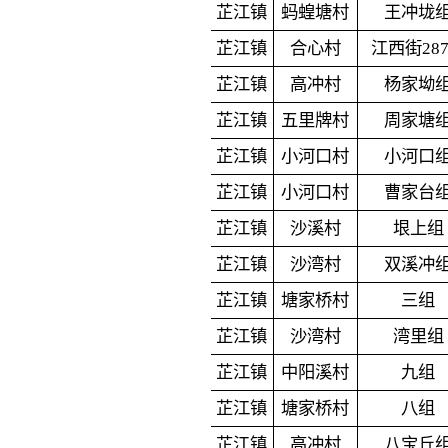
芷江镇
蚂蝗塘村
王冲垅
芷江镇
合心村
江西街28
芷江镇
高冲村
杨家坳
芷江镇
五里牌村
周家塘
芷江镇
小河口村
小河口
芷江镇
小河口村
曹家台
芷江镇
沙溪村
垠上组
芷江镇
沙湾村
双溪冲
芷江镇
塘家桥村
三组
芷江镇
沙湾村
湾里组
芷江镇
中阳溪村
九组
芷江镇
塘家桥村
八组
芷江镇
高冲村
八宝丘