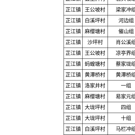
芷江镇
王公坡村
梁家冲
芷江镇
白溪坪村
河边组
芷江镇
麻缨塘村
催山组
芷江镇
沙坪村
肖公溪
芷江镇
王公坡村
凉亭界
芷江镇
蚂蝗塘村
蔡家垅
芷江镇
黄潭桥村
黄潭桥
芷江镇
洛家井村
一组
芷江镇
麻缨塘村
易家元
芷江镇
大垅坪村
四组
芷江镇
大垅坪村
十组
芷江镇
白溪坪村
马栏冲