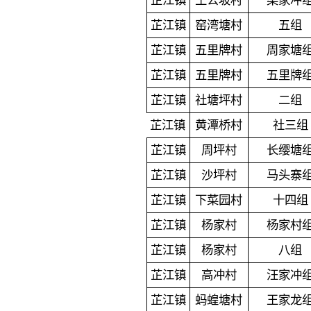
芷江镇
王公坡村
梁家冲
芷江镇
窑湾塘村
五组
芷江镇
五里牌村
周家塘
芷江镇
五里牌村
五里牌
芷江镇
社塘坪村
二组
芷江镇
黄潭桥村
社三组
芷江镇
周坪村
长缨塘
芷江镇
沙坪村
马头寨
芷江镇
下菜园村
十四组
芷江镇
杨家村
杨家村
芷江镇
杨家村
八组
芷江镇
高冲村
汪家冲
芷江镇
蚂蝗塘村
王家龙