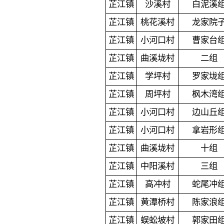
芷江镇
沙溪村
白泥溪
芷江镇
桃花溪村
龙家院
芷江镇
小河口村
曹家台
芷江镇
曲溪垅村
二组
芷江镇
学坪村
罗家垅
芷江镇
周坪村
枫木湾
芷江镇
小河口村
边山丘
芷江镇
小河口村
拿岩形
芷江镇
曲溪垅村
十组
芷江镇
中阳溪村
三组
芷江镇
高冲村
蛇尾冲
芷江镇
黄潭桥村
陈家浪
芷江镇
蜈蚣坡村
郭家田