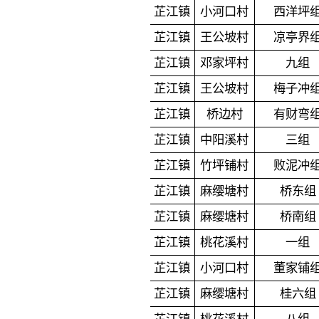
芷江镇
小河口村
西洋坪
芷江镇
王公坡村
凉亭界
芷江镇
邓家坪村
九组
芷江镇
王公坡村
梅子冲
芷江镇
桥边村
有财弯
芷江镇
中阳溪村
三组
芷江镇
竹坪铺村
败泥冲
芷江镇
麻缨塘村
桥东组
芷江镇
麻缨塘村
桥南组
芷江镇
桃花溪村
一组
芷江镇
小河口村
董家铺
芷江镇
麻缨塘村
桂六组