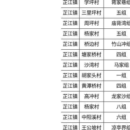
芷江镇
学坪村
蒋家巷
芷江镇
三里坪村
五组
芷江镇
周坪村
庙背湾
芷江镇
杨家村
五组
芷江镇
桥边村
竹山冲
芷江镇
塘家桥村
四组
芷江镇
沙湾村
马家组
芷江镇
胡家头村
一组
芷江镇
黄潭桥村
四组
芷江镇
高冲村
龙家沙
芷江镇
杨家村
八组
芷江镇
中阳溪村
六组
芷江镇
王公坡村
凉亭界