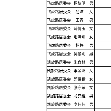
飞虎路居委会
杨黎明
男
飞虎路居委会
易泫
女
飞虎路居委会
田青
男
飞虎路居委会
蒲倩玉
女
飞虎路居委会
毛清明
女
飞虎路居委会
杨静
男
飞虎路居委会
吴黎明
男
凯旋路居委会
朱育林
男
凯旋路居委会
李金璐
女
凯旋路居委会
邱俊锴
女
凯旋路居委会
张守荣
女
凯旋路居委会
龙克维
男
凯旋路居委会
李伟伟
男