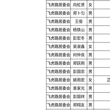
飞虎路居委会
向虹贤
女
飞虎路居委会
郑卜匀
男
飞虎路居委会
王俊
男
飞虎路居委会
杨铁山
男
飞虎路居委会
彭宏冬
男
飞虎路居委会
吴淑鑫
女
飞虎路居委会
何仲良
男
飞虎路居委会
郑跃刚
男
飞虎路居委会
彭国忠
男
飞虎路居委会
姚雨宏
女
飞虎路居委会
袁家光
男
飞虎路居委会
彭国祥
男
飞虎路居委会
郑翔友
男