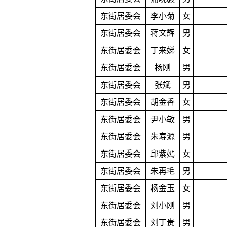
东街居委会
李小菊
女
东街居委会
蒋文辉
男
东街居委会
丁来娣
女
东街居委会
杨刚
男
东街居委会
张斌
男
东街居委会
胡金香
女
东街居委会
尹小敏
男
东街居委会
朱寿源
男
东街居委会
邱紫嫣
女
东街居委会
朱再毛
男
东街居委会
杨金玉
女
东街居委会
刘小刚
男
东街居委会
刘丁贵
男