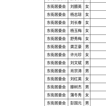
东街居委会
刘腊英
女
东街居委会
杨志琼
女
东街居委会
刘长春
女
东街居委会
杨玉梅
女
东街居委会
舒秀梅
女
东街居委会
龚芷豪
男
东街居委会
许元珍
女
东街居委会
刘文斌
男
东街居委会
肖宗涛
男
东街居委会
刘红英
女
东街居委会
滕树杰
男
东街居委会
蒲冬秀
女
东街居委会
彭国元
男