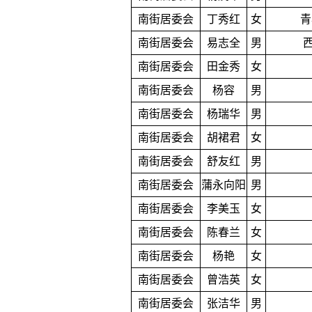
南街居委会
丁秀红
女
青
南街居委会
易志全
男
南街居委会
田金秀
女
南街居委会
杨容
男
南街居委会
杨瑞华
男
南街居委会
胡裙君
女
南街居委会
舒友红
男
南街居委会
蒲永向阳
男
南街居委会
李美玉
女
南街居委会
陈春兰
女
南街居委会
杨艳
女
南街居委会
曾浩英
女
南街居委会
张洁华
男