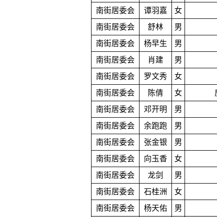
南街居委会
谭羽嘉
女
南街居委会
舒林
男
南街居委会
杨早生
男
南街居委会
肖建
男
南街居委会
罗文秀
女
南街居委会
陈倩
女
南街居委会
邓开明
男
南街居委会
余跑跑
男
南街居委会
张金银
男
南街居委会
向玉香
女
南街居委会
龙剑
男
南街居委会
石桂洲
女
南街居委会
杨天佑
男