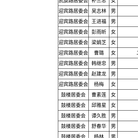
凯旋路居委会
补三忠
女
迎宾路居委会
吴志林
男
迎宾路居委会
王进福
男
迎宾路居委会
彭雨昕
女
迎宾路居委会
梁娟芝
女
迎宾路居委会
曹璐
女
迎宾路居委会
韩继忠
男
迎宾路居委会
赵建龙
男
迎宾路居委会
杨梅
女
鼓楼居委会
曹素莲
女
鼓楼居委会
邱雅星
女
鼓楼居委会
谭久胜
男
鼓楼居委会
舒春华
男
鼓楼居委会
杨林
男