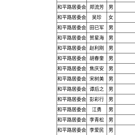
和平路居委会
郑流芳
男
和平路居委会
吴珍
女
和平路居委会
田已军
男
和平路居委会
贺星海
男
和平路居委会
赵利刚
男
和平路居委会
胡春奎
男
和平路居委会
焦庆安
男
和平路居委会
宋树美
男
和平路居委会
谭后之
男
和平路居委会
彭彩行
男
和平路居委会
江勇
男
和平路居委会
李青松
男
和平路居委会
李爱民
男