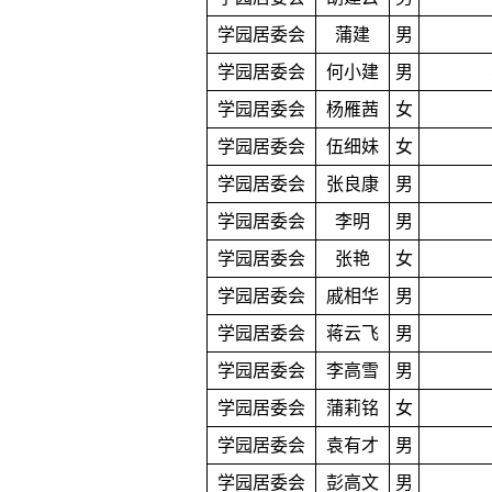
学园居委会
蒲建
男
学园居委会
何小建
男
学园居委会
杨雁茜
女
学园居委会
伍细妹
女
学园居委会
张良康
男
学园居委会
李明
男
学园居委会
张艳
女
学园居委会
戚相华
男
学园居委会
蒋云飞
男
学园居委会
李高雪
男
学园居委会
蒲莉铭
女
学园居委会
袁有才
男
学园居委会
彭高文
男