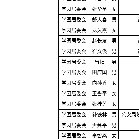
学园居委会
张华英
女
学园居委会
舒大春
男
学园居委会
龙久霞
女
学园居委会
赵长友
男
学园居委会
崔文俊
男
学园居委会
曾阳
男
学园居委会
田应国
男
学园居委会
向孙香
女
学园居委会
王誉平
女
学园居委会
张桂莲
女
学园居委会
补铁林
男
公安局
学园居委会
尹建平
男
学园居委会
李智燕
女