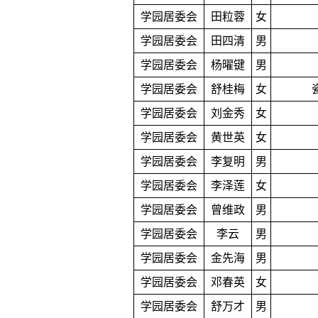
学园居委会
田粒蓉
女
学园居委会
田四清
男
学园居委会
杨曜键
男
学园居委会
舒桂梅
女
学园居委会
刘金秀
女
学园居委会
黄世英
女
学园居委会
李复明
男
学园居委会
李泽莲
女
学园居委会
曾维政
男
学园居委会
李云
男
学园居委会
金先海
男
学园居委会
邓春英
女
学园居委会
舒万才
男