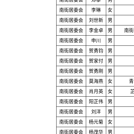
南街居委会
李琳
女
南街居委会
刘世新
男
南街居委会
李金卓
男
南街
南街居委会
申川
男
南街居委会
贺勇钧
男
南街居委会
贺家付
男
南街居委会
贺勇刚
男
南街居委会
莫海燕
女
青
南街居委会
肖月英
女
南街居委会
阳芷伟
男
南街居委会
刘洋
男
南街居委会
杨元菊
女
南街居委会
杨茂华
男