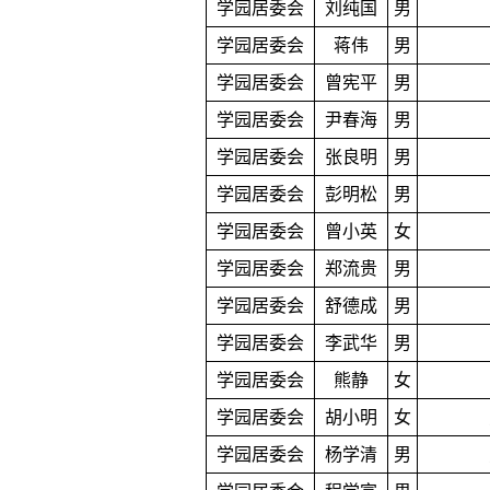
学园居委会
刘纯国
男
学园居委会
蒋伟
男
学园居委会
曾宪平
男
学园居委会
尹春海
男
学园居委会
张良明
男
学园居委会
彭明松
男
学园居委会
曾小英
女
学园居委会
郑流贵
男
学园居委会
舒德成
男
学园居委会
李武华
男
学园居委会
熊静
女
学园居委会
胡小明
女
学园居委会
杨学清
男