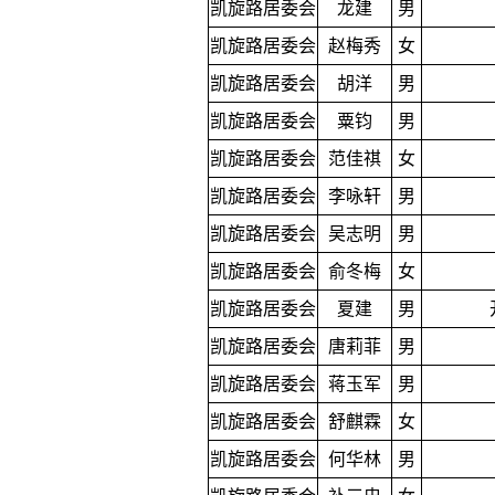
凯旋路居委会
龙建
男
凯旋路居委会
赵梅秀
女
凯旋路居委会
胡洋
男
凯旋路居委会
粟钧
男
凯旋路居委会
范佳祺
女
凯旋路居委会
李咏轩
男
凯旋路居委会
吴志明
男
凯旋路居委会
俞冬梅
女
凯旋路居委会
夏建
男
凯旋路居委会
唐莉菲
男
凯旋路居委会
蒋玉军
男
凯旋路居委会
舒麒霖
女
凯旋路居委会
何华林
男