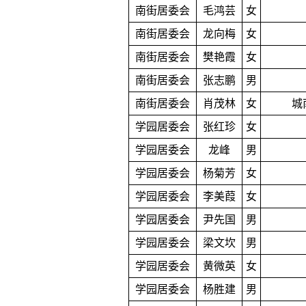
南街居委会
毛鸿芸
女
南街居委会
龙向梅
女
南街居委会
樊艳霞
女
南街居委会
张志鹏
男
南街居委会
肖茂林
女
城
学园居委会
张红珍
女
学园居委会
龙峰
男
学园居委会
杨菊芳
女
学园居委会
李美葭
女
学园居委会
尹先国
男
学园居委会
梁文坎
男
学园居委会
黄微英
女
学园居委会
杨胜建
男