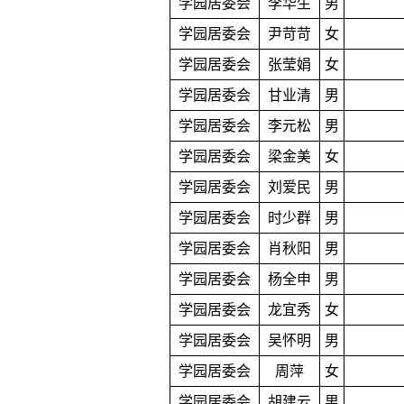
学园居委会
李华生
男
学园居委会
尹苛苛
女
学园居委会
张莹娟
女
学园居委会
甘业清
男
学园居委会
李元松
男
学园居委会
梁金美
女
学园居委会
刘爱民
男
学园居委会
时少群
男
学园居委会
肖秋阳
男
学园居委会
杨全申
男
学园居委会
龙宜秀
女
学园居委会
吴怀明
男
学园居委会
周萍
女
学园居委会
胡建云
男