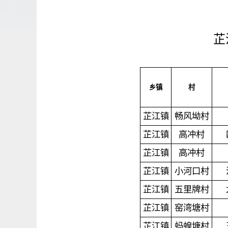
芷
乡镇
村
芷江镇
畅风坳村
芷江镇
高冲村
芷江镇
高冲村
芷江镇
小河口村
芷江镇
五里牌村
芷江镇
窑湾塘村
芷江镇
蚂蝗塘村