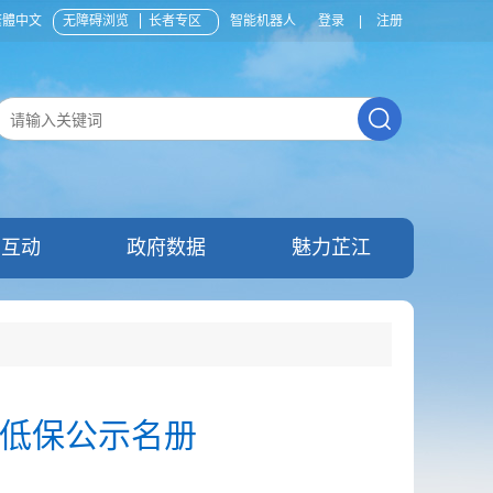
繁體中文
无障碍浏览
长者专区
智能机器人
登录
|
注册
民互动
政府数据
魅力芷江
村低保公示名册