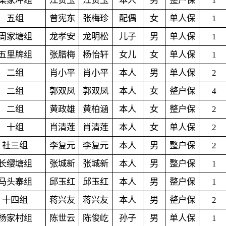
梁家冲组
江贤玉
江贤玉
本人
男
整户保
1
五组
曾宪东
张梅珍
配偶
女
单人保
1
周家塘组
龙孝安
龙明松
儿子
男
单人保
1
五里牌组
张腊梅
杨怡轩
女儿
女
单人保
1
二组
肖小平
肖小平
本人
男
单人保
2
二组
郭双凤
郭双凤
本人
女
整户保
4
二组
黄政雄
黄柏涵
本人
女
整户保
2
十组
肖清莲
肖清莲
本人
女
单人保
2
社三组
李复元
李复元
本人
男
整户保
2
长缨塘组
张城新
张城新
本人
男
整户保
1
马头寨组
邱玉红
邱玉红
本人
男
整户保
1
十四组
蒋兴友
蒋兴友
本人
男
整户保
2
杨家村组
陈世云
陈俊屹
孙子
男
单人保
1