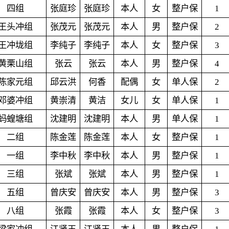
四组
张庭珍
张庭珍
本人
女
整户保
1
王头冲组
张茂元
张茂元
本人
男
整户保
2
王冲垅组
李纯子
李纯子
本人
女
整户保
3
黄栗山组
张云
张云
本人
男
整户保
4
陈家元组
邱云洪
何香
配偶
女
单人保
2
邓婆冲组
黄崇清
黄洁
女儿
女
单人保
1
蚂蝗塘组
沈建明
沈建明
本人
男
单人保
1
二组
陈金莲
陈金莲
本人
女
整户保
1
一组
李中秋
李中秋
本人
男
整户保
1
三组
张斌
张斌
本人
男
整户保
1
五组
曾庆安
曾庆安
本人
男
整户保
3
八组
张霞
张霞
本人
女
整户保
3