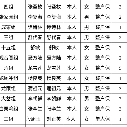
四组
张圣枚
张圣枚
本人
女
整户保
3
张家园组
李复海
李复海
本人
男
整户保
2
成家组
谭诗林
谭诗林
本人
男
整户保
1
三组
舒代春
舒代春
本人
男
整户保
2
十五组
舒敏
舒敏
本人
女
整户保
3
观音阁组
聂方陆
聂方陆
本人
女
整户保
2
六组
龙雪莲
龙雪莲
本人
女
整户保
5
蛇尾冲组
杨良英
杨良英
本人
女
整户保
1
龙家组
蒲祖元
蒲祖元
本人
男
整户保
3
大岔组
李朝鲜
李朝鲜
本人
男
整户保
3
白栗湾组
张李兰
张李兰
本人
女
整户保
3
三组
段周玉
刘正美
本人
女
单人保
1