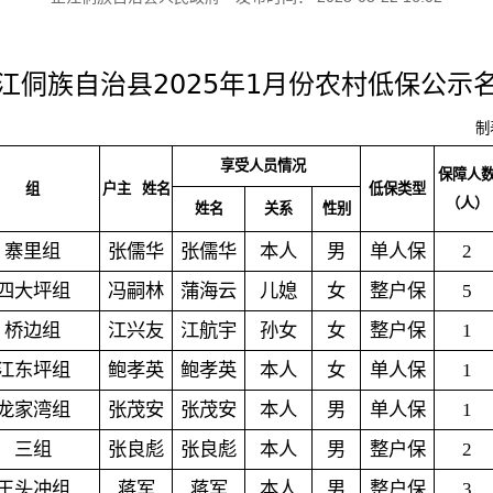
2025
1
江侗族自治县
年
月份农村低保公示
制
享受人员情况
保障人
组
户主
姓名
低保类型
（人）
姓名
关系
性别
寨里组
张儒华
张儒华
本人
男
单人保
2
四大坪组
冯嗣林
蒲海云
儿媳
女
整户保
5
桥边组
江兴友
江航宇
孙女
女
整户保
1
江东坪组
鲍孝英
鲍孝英
本人
女
单人保
1
龙家湾组
张茂安
张茂安
本人
男
单人保
1
三组
张良彪
张良彪
本人
男
整户保
2
王头冲组
蒋军
蒋军
本人
男
整户保
3