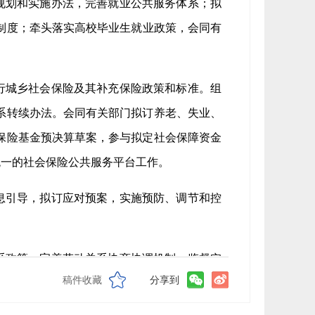
规划和实施办法，完善就业公共服务体系；拟
制度；牵头落实高校毕业生就业政策，会同有
行城乡社会保险及其补充保险政策和标准。组
系转续办法。会同有关部门拟订养老、失业、
保险基金预决算草案，参与拟定社会保障资金
统一的社会保险公共服务平台工作。
息引导，拟订应对预案，实施预防、调节和控
系政策，完善劳动关系协商协调机制，监督实
稿件收藏
分享到
用童工政策和女工、未成年工特殊劳动保护政
违规案件。