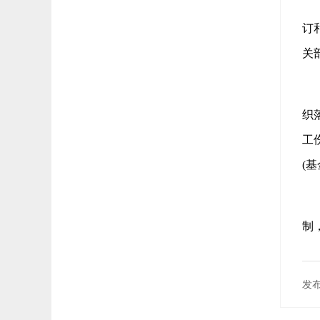
订
关
织
工
(
制
发布
施
策