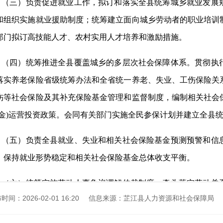
（三）负责促进就业工作，拟订和落实全县统筹城乡就业发展
和组织实施就业援助制度；统筹建立面向城乡劳动者的职业培训
部门拟订高技能人才、农村实用人才培养和激励措施。
（四）统筹推进全县覆盖城乡的多层次社会保障体系。贯彻执
落实养老保险省级统筹办法和全省统一养老、失业、工伤保险关
伤等社会保险及其补充保险基金管理和监督制度，编制相关社会
基金)运营投资政策。会同有关部门实施全民参保计划并建立全县
（五）负责全县就业、失业和相关社会保险基金预测预警和信
，保持就业形势稳定和相关社会保险基金总体收支平衡。
（六）统筹实施劳动人事争议调解仲裁制度。牵头落实劳动关
时间：2026-02-01 16:20
信息来源：芷江县人力资源和社会保障局
职工工作时间、休息休假和假期制度，并监督实施消除非法使
。组织实施劳动保障监察，协调劳动者维权工作，依法查处违法