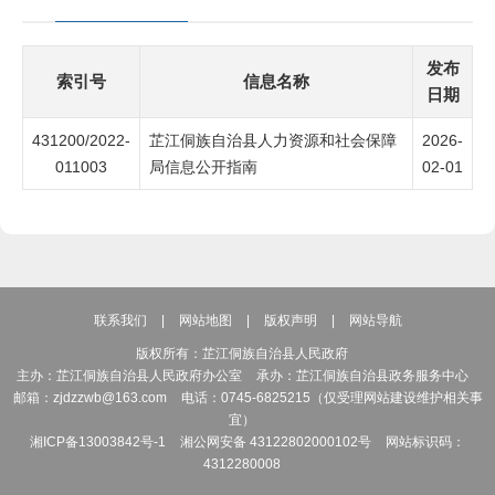
发布
索引号
信息名称
日期
431200/2022-
芷江侗族自治县人力资源和社会保障
2026-
011003
局信息公开指南
02-01
联系我们
|
网站地图
|
版权声明
|
网站导航
版权所有：芷江侗族自治县人民政府
主办：芷江侗族自治县人民政府办公室
承办：芷江侗族自治县政务服务中心
邮箱：zjdzzwb@163.com
电话：0745-6825215（仅受理网站建设维护相关事
宜）
湘ICP备13003842号-1
湘公网安备 43122802000102号
网站标识码：
4312280008