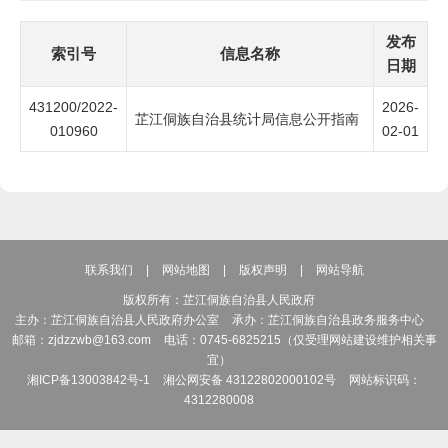
发布
索引号
信息名称
日期
431200/2022-
2026-
芷江侗族自治县统计局信息公开指南
010960
02-01
联系我们
|
网站地图
|
版权声明
|
网站导航
版权所有：芷江侗族自治县人民政府
主办：芷江侗族自治县人民政府办公室
承办：芷江侗族自治县政务服务中心
邮箱：zjdzzwb@163.com
电话：0745-6825215（仅受理网站建设维护相关事
宜）
湘ICP备13003842号-1
湘公网安备 43122802000102号
网站标识码：
4312280008