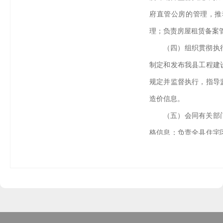
府直管公房的管理，推
理；负责房屋租赁备案
（四）组织贯彻执
制定和发布我县工程建
规定并监督执行，指导
造价信息。
（五）会同有关部
格信息；负责全县住宅
物业管理体制；负责全
督管理工作；负责城市
屋安全鉴定工作。
（六）负责监督和
业法律、法规，制定建