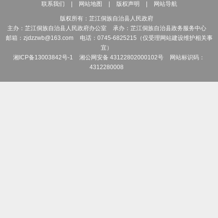
联系我们
|
网站地图
|
版权声明
|
网站导航
章制度并监督执行；组
版权所有：芷江侗族自治县人民政府
工程报建、建筑市场准
主办：芷江侗族自治县人民政府办公室
承办：芷江侗族自治县政务服务中心
邮箱：zjdzzwb@163.com
电话：0745-6825215（仅受理网站建设维护相关事
作；组织协调建筑企业
宜）
湘ICP备13003842号-1
湘公网安备 43122802000102号
网站标识码：
全县房屋建筑和市政工
4312280008
和管理；负责建设工程
安全事故的调查处理；
用；负责建筑施工企业
（七）承担城乡建
村庄和小城镇建设政策
乡人居环境的改善工作
施的建设和监督管理工
程；负责本县城市供水
（八）承担推进全