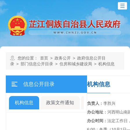
您的位置：
首页
>
政务公开
>
政府信息公开目
录
>
部门信息公开目录
>
住房和城乡建设局
>
机构信息
机构信息
信息公开目录
机构信息
政策文件通知
规划计划
人事
负责人
：
李胜兴
办公地址
：
河西明山南
办公时间
：
法定工作日，夏
6:00；冬季（10月1日—