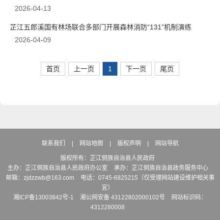
2026-04-13
芷江五郎溪国有林场联合多部门开展森林消防“131”机制演练
2026-04-09
首页
上一页
1
下一页
尾页
联系我们
|
网站地图
|
版权声明
|
网站导航
版权所有：芷江侗族自治县人民政府
主办：芷江侗族自治县人民政府办公室
承办：芷江侗族自治县政务服务中心
邮箱：zjdzzwb@163.com
电话：0745-6825215（仅受理网站建设维护相关事
宜）
湘ICP备13003842号-1
湘公网安备 43122802000102号
网站标识码：
4312280008