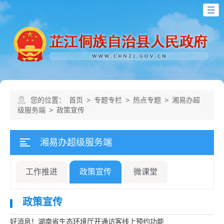
您的位置：
首页
>
专题专栏
>
热点专题
>
湘易办超
级服务端
>
政策宣传
湘易办超级服务端
工作推进
政策宣传
微课堂
政策宣传
好消息！湖南省生态环境厅开通访客线上预约功能