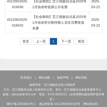
431200/2025-
【社会救助】芷江侗族自治县2025年
2025-
016036
1月份农村低保公示名册
03-22
【社会救助】芷江侗族自治县2025年
431200/2025-
2025-
1月份农村分散特困人员生活费发放
016032
03-22
名册
首页
上一页
1
下一页
尾页
联系我们
|
网站地图
|
版权声明
|
网站导航
版权所有：芷江侗族自治县人民政府
主办：芷江侗族自治县人民政府办公室
承办：芷江侗族自治县政务服务中心
邮箱：zjdzzwb@163.com
电话：0745-6825215（仅受理网站建设维护相关事
宜）
湘ICP备13003842号-1
湘公网安备 43122802000102号
网站标识码：