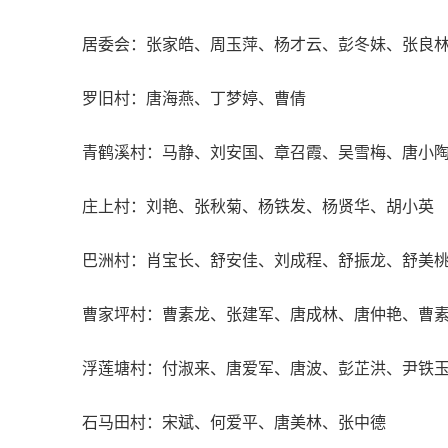
居委会：张家皓、周玉萍、杨才云、彭冬妹、张良
罗旧村：唐海燕、丁梦婷、曹倩
青鹤溪村：马静、刘安国、章召霞、吴雪梅、唐小
庄上村：刘艳、张秋菊、杨铁发、杨贤华、胡小英
巴洲村：肖宝长、舒安佳、刘成程、舒振龙、舒美
曹家坪村：曹素龙、张建军、唐成林、唐仲艳、曹
浮莲塘村：付淑来、唐爱军、唐波、彭芷洪、尹铁
石马田村：宋斌、何爱平、唐美林、张中德