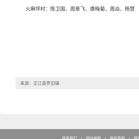
火麻坪村：陈卫国、周景飞、唐梅菊、周焱、杨慧
来源：芷江县罗旧镇
联系我们
|
网站地图
|
版权声明
|
网