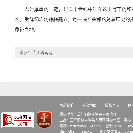
尤为厚重的一笔，是二十世纪中叶在这里写下的和
忆。受降纪念坊静静矗立，每一块石头都铭刻着历史的
象征之地。
来源：芷江新闻网
联系我们
|
网站地图
|
版权声明
|
网
版权所有：芷江侗族自治县人民政府
主办：芷江侗族自治县人民政府办公室
承办
邮箱：zjdzzwb@163.com
电话：0745-6
湘ICP备13003842号-1
湘公网安备 4312280