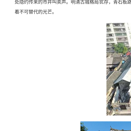
处隐约传来的市井叫卖声。明清古城格局犹存，青石板路
着不可替代的光芒。