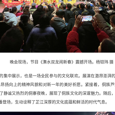
晚会现场，节目《㵲水双龙闹新春》震撼开场。杨铠玮 摄
的集中展示，也是一场全民参与的文化联欢。展演在激昂澎湃
民昂扬向上的精神风貌和对新一年的美好祈愿。紧接着，侗族芦
了静谧又热烈的侗寨夜晚，展现了侗族文化的深邃魅力。随后
番登场，生动诠释了芷江深厚的文化底蕴和鲜活的时代气息。