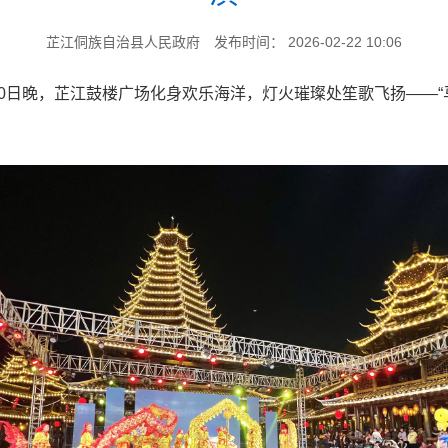
芷江侗族自治县人民政府
发布时间： 2026-02-22 10:06
0日晚，芷江鼓楼广场化身欢乐海洋，灯火璀璨处笙歌飞扬——“