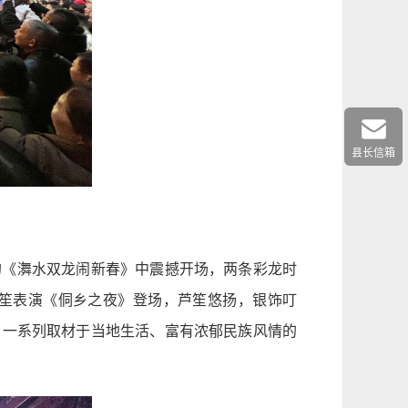
县长信箱
的《㵲水双龙闹新春》中震撼开场，两条彩龙时
笙表演《侗乡之夜》登场，芦笙悠扬，银饰叮
，一系列取材于当地生活、富有浓郁民族风情的