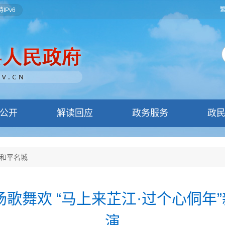
IPv6
公开
解读回应
政务服务
政
和平名城
场歌舞欢 “马上来芷江·过个心侗年
演