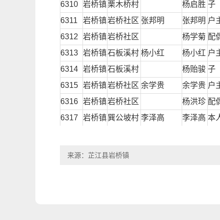
6310
岩桥镇
栗木桥村
杨启胜
子
6311
岩桥镇
岩桥社区
张邦明
张邦明
户
6312
岩桥镇
岩桥社区
杨学菊
配
6313
岩桥镇
石板溪村
杨小红
杨小红
户
6314
岩桥镇
石板溪村
杨贻骏
子
6315
岩桥镇
岩桥社区
余学贵
余学贵
户
6316
岩桥镇
岩桥社区
杨洪珍
配
6317
岩桥镇
巽公坡村
李泽高
李泽高
本
6318
岩桥镇
巽公坡村
王昆秀
配
6319
岩桥镇
巽公坡村
李岩平
儿
来源：芷江县岩桥镇
6320
岩桥镇
巽公坡村
覃家美
儿
6321
岩桥镇
巽公坡村
李慧文
孙
6322
岩桥镇
巽公坡村
李智
孙
6323
岩桥镇
巽公坡村
何万兵
何万兵
户