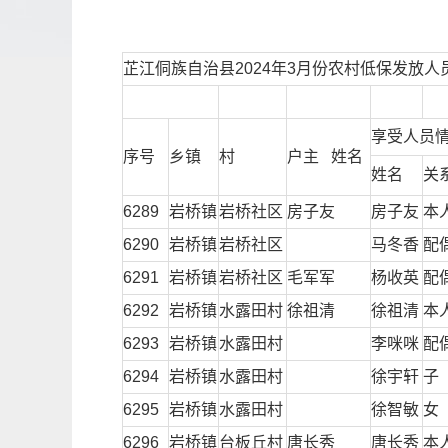
芷江侗族自治县2024年3月份农村低保发放人
享受人员
序号
乡镇
村
户主 姓名
姓名
关
6289
岩桥镇
岩桥社区
房子友
房子友
本
6290
岩桥镇
岩桥社区
马冬香
配
6291
岩桥镇
岩桥社区
毛军军
杨收英
配
6292
岩桥镇
水露田村
徐祖清
徐祖清
本
6293
岩桥镇
水露田村
李咪咪
配
6294
岩桥镇
水露田村
徐宇轩
子
6295
岩桥镇
水露田村
徐智敏
女
6296
岩桥镇
台板丘村
唐长秀
唐长秀
本