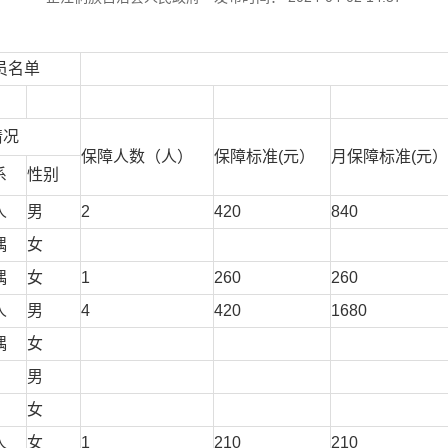
员名单
情况
保障人数（人）
保障标准(元）
月保障标准(元）
系
性别
人
男
2
420
840
偶
女
偶
女
1
260
260
人
男
4
420
1680
偶
女
男
女
人
女
1
210
210