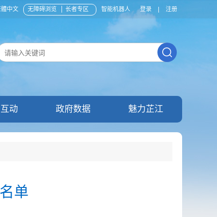
繁體中文
无障碍浏览
长者专区
智能机器人
登录
|
注册
民互动
政府数据
魅力芷江
放名单