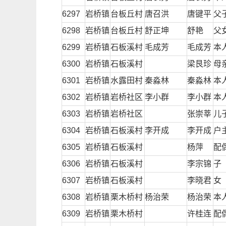
6297
岩桥镇
台板丘村
唐召洪
唐键平
父
6298
岩桥镇
台板丘村
舒正坤
舒艳
父
6299
岩桥镇
石板溪村
毛成芳
毛成芳
本
6300
岩桥镇
石板溪村
梁艮珍
母
6301
岩桥镇
水露田村
秦淼林
秦淼林
本
6302
岩桥镇
岩桥社区
李小群
李小群
本
6303
岩桥镇
岩桥社区
张崇莘
儿
6304
岩桥镇
石板溪村
李开成
李开成
户
6305
岩桥镇
石板溪村
杨萍
配
6306
岩桥镇
石板溪村
李宗锦
子
6307
岩桥镇
石板溪村
李晓君
女
6308
岩桥镇
栗木桥村
杨治荣
杨治荣
本
6309
岩桥镇
栗木桥村
许桂连
配