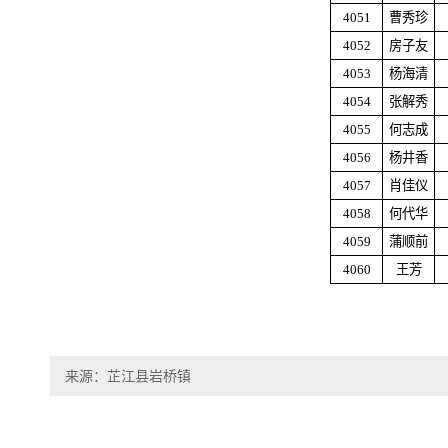
4051
曹秀珍
4052
房子友
4053
杨海清
4054
张解秀
4055
何志成
4056
杨井香
4057
肖佳仪
4058
何代华
4059
蒲顺前
4060
王芳
来源：芷江县岩桥镇