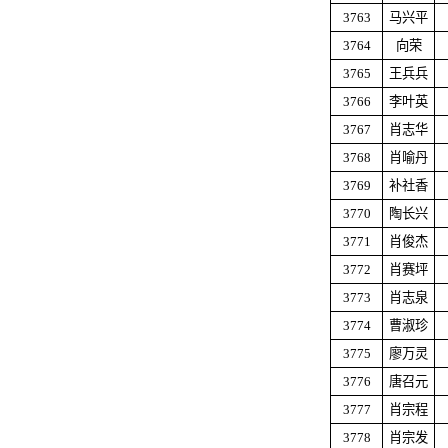
3763
马兴平
3764
向荣
3765
王兵兵
3766
李叶英
3767
肖志华
3768
肖喻丹
3769
补社香
3770
陶长兴
3771
肖俊杰
3772
肖赛坪
3773
肖志泉
3774
曹淑珍
3775
廖万灵
3776
唐召元
3777
肖宗程
3778
肖宗发