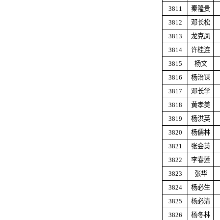
3811
秦隆贵
3812
邓长松
3813
龙克凤
3814
许桂连
3815
杨文
3816
杨治谋
3817
邓长学
3818
黄孝美
3819
杨洪英
3820
杨儒林
3821
张会英
3822
李春莲
3823
张华
3824
杨必生
3825
杨必清
3826
杨冬林