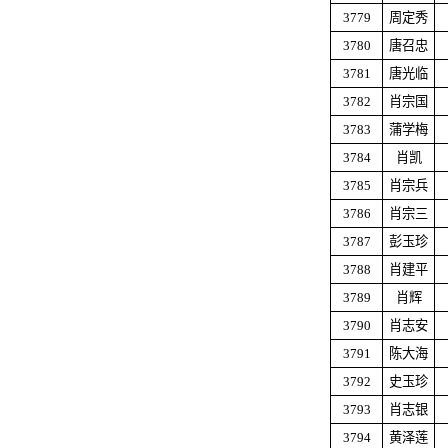
3779
周定秀
3780
唐召忠
3781
唐光临
3782
肖宗国
3783
蒲学梅
3784
肖凯
3785
肖宗兵
3786
肖宗三
3787
彭玉珍
3788
肖建平
3789
肖辉
3790
肖志安
3791
陈大海
3792
史玉珍
3793
肖志银
3794
黄泽莲