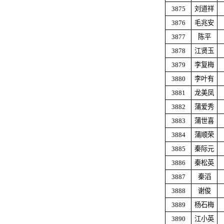
3875
刘道祥
3876
毛兆安
3877
陈平
3878
江贤玉
3879
李复梅
3880
李叶有
3881
龙美凤
3882
蒲爱秀
3883
蒲世喜
3884
蒲顺荣
3885
秦际元
3886
秦松英
3887
秦滔
3888
谢俊
3889
杨石梅
3890
江小英