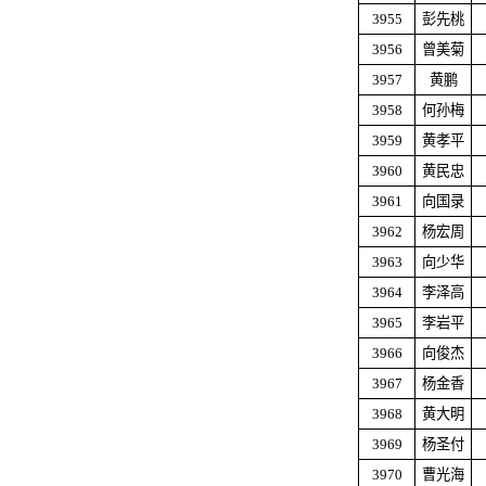
3955
彭先桃
3956
曾美菊
3957
黄鹏
3958
何孙梅
3959
黄孝平
3960
黄民忠
3961
向国录
3962
杨宏周
3963
向少华
3964
李泽高
3965
李岩平
3966
向俊杰
3967
杨金香
3968
黄大明
3969
杨圣付
3970
曹光海