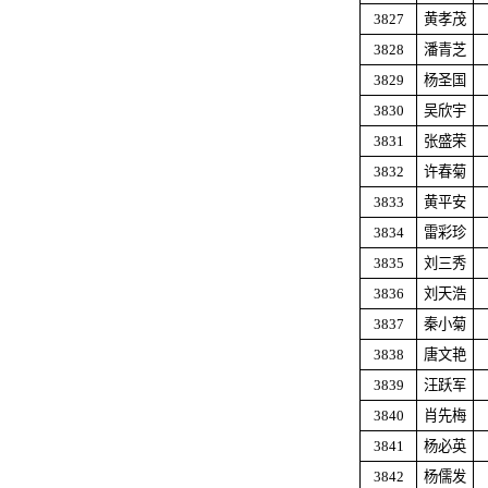
3827
黄孝茂
3828
潘青芝
3829
杨圣国
3830
吴欣宇
3831
张盛荣
3832
许春菊
3833
黄平安
3834
雷彩珍
3835
刘三秀
3836
刘天浩
3837
秦小菊
3838
唐文艳
3839
汪跃军
3840
肖先梅
3841
杨必英
3842
杨儒发