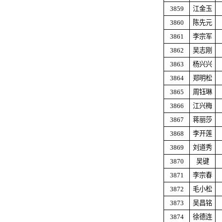
3859
江金玉
3860
陈先元
3861
李宗军
3862
吴志刚
3863
杨兴兴
3864
郑明松
3865
周钰琳
3866
江兴梅
3867
蒋丽莎
3868
李开莲
3869
刘道秀
3870
吴键
3871
李宗春
3872
毛小松
3873
吴昌铭
3874
徐德连