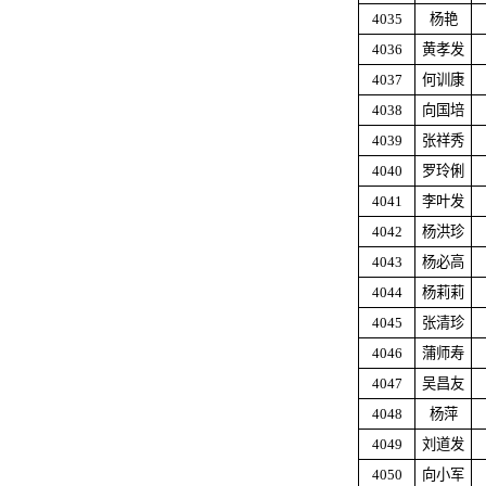
4035
杨艳
4036
黄孝发
4037
何训康
4038
向国培
4039
张祥秀
4040
罗玲俐
4041
李叶发
4042
杨洪珍
4043
杨必高
4044
杨莉莉
4045
张清珍
4046
蒲师寿
4047
吴昌友
4048
杨萍
4049
刘道发
4050
向小军