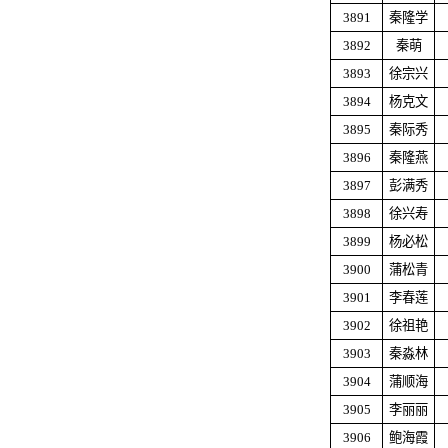
3891
秦隆学
3892
秦萌
3893
徐宗兴
3894
杨克文
3895
秦际秀
3896
秦隆燕
3897
彭满秀
3898
徐兴寿
3899
杨必松
3900
蒲松青
3901
李春莲
3902
徐祖艳
3903
秦淼林
3904
蒲顺海
3905
李丽丽
3906
鲍海霞