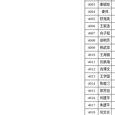
4003
秦斌桧
4004
秦伟
4005
舒海英
4006
王家连
4007
向子程
4008
徐明芳
4009
杨武双
4010
王海钢
4011
刘承海
4012
肖博文
4013
王学国
4014
陈俊汀
4015
郭芳铨
4016
何建华
4017
朱建平
4018
何文长