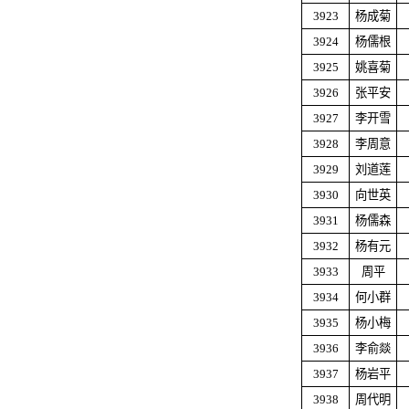
3923
杨成菊
3924
杨儒根
3925
姚喜菊
3926
张平安
3927
李开雪
3928
李周意
3929
刘道莲
3930
向世英
3931
杨儒森
3932
杨有元
3933
周平
3934
何小群
3935
杨小梅
3936
李俞燚
3937
杨岩平
3938
周代明