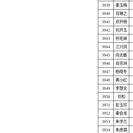
3939
秦玉梅
3940
肖琳之
3941
邓开杨
3942
刘开玉
3943
何毛妹
3944
江兴凤
3945
向太敏
3946
肖宗洲
3947
杨晓冬
3948
黄小红
3949
李慧文
3950
刘松
3951
彭玉珍
3952
秦会龙
3953
朱学兰
3954
朱彦霖