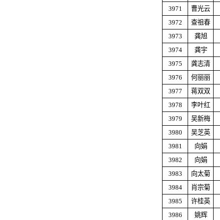
3971
曹光云
3972
查祖春
3973
龚旭
3974
龚宇
3975
龚志清
3976
何丽丽
3977
蒋双双
3978
李叶红
3979
吴新梅
3980
吴芝英
3981
向娟
3982
向娟
3983
向太菊
3984
肖宗菊
3985
许桂英
3986
姚辉