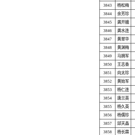
3843
杨松梅
3844
余芳珍
3845
龚开娥
3846
龚水连
3847
黄翠华
3848
黄渊梅
3849
马拥军
3850
王志香
3851
向太珍
3852
黄始军
3853
杨仁连
3854
唐兰英
3855
杨久英
3856
杨儒珍
3857
邱天晶
3858
杨长霖