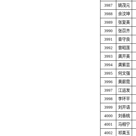
3987
姚茂元
3988
余汶坤
3989
张复美
3990
张苡齐
3991
查守良
3992
曾昭莲
3993
龚开美
3994
龚紫芸
3995
何文强
3996
黄薪霓
3997
江运发
3998
李环平
3999
刘开语
4000
刘香桃
4001
马相宁
4002
祁美玉