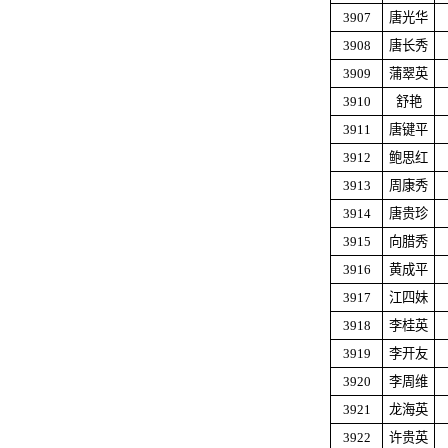
3907
唐光华
3908
唐长秀
3909
蒲翠英
3910
舒艳
3911
唐键平
3912
鲍思红
3913
周康秀
3914
唐贵珍
3915
向腊秀
3916
黄成平
3917
江四妹
3918
李桂英
3919
李开友
3920
李周维
3921
龙海英
3922
许贵英