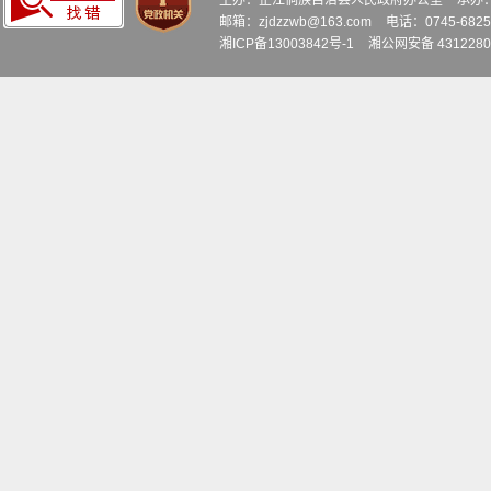
主办：芷江侗族自治县人民政府办公室
承办
邮箱：zjdzzwb@163.com
电话：0745-6
湘ICP备13003842号-1
湘公网安备 4312280