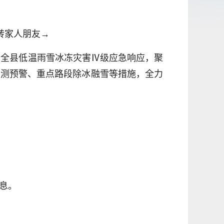
速转家人朋友→
动全县低温雨雪冰冻灾害Ⅳ级应急响应，聚
监测预警、重点路段除冰融雪等措施，全力
息。