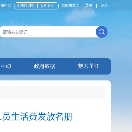
繁體中文
无障碍浏览
长者专区
智能机器人
登录
|
注册
民互动
政府数据
魅力芷江
人员生活费发放名册