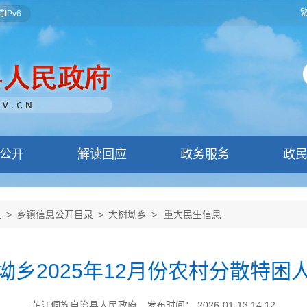
IPv6
公开
解读回应
政务服务
政
录
>
乡镇信息公开目录
>
大树坳乡
>
重大民生信息
坳乡2025年12月份农村分散特困
芷江侗族自治县人民政府
发布时间： 2026-01-13 14:12