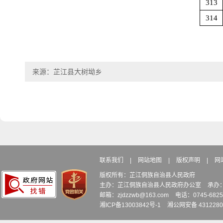
313
314
来源：芷江县大树坳乡
联系我们
|
网站地图
|
版权声明
|
网
版权所有：芷江侗族自治县人民政府
主办：芷江侗族自治县人民政府办公室
承办
邮箱：zjdzzwb@163.com
电话：0745-6
湘ICP备13003842号-1
湘公网安备 4312280