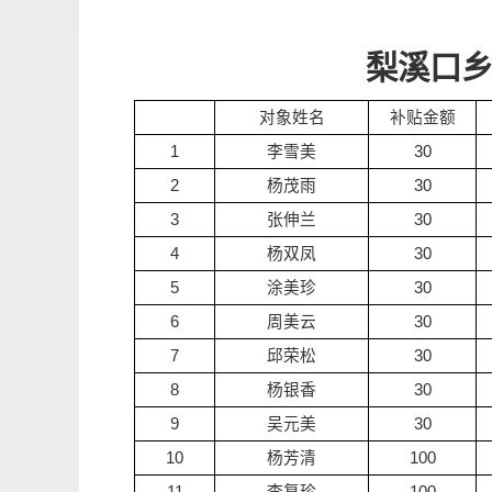
梨溪口乡
对象姓名
补贴金额
1
李雪美
30
2
杨茂雨
30
3
张伸兰
30
4
杨双凤
30
5
涂美珍
30
6
周美云
30
7
邱荣松
30
8
杨银香
30
9
吴元美
30
10
杨芳清
100