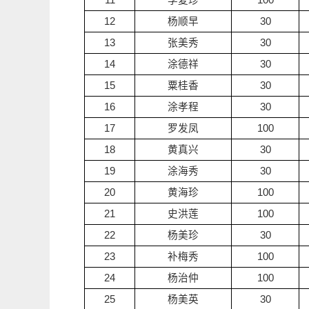
11
李复珍
100
12
杨顺早
30
13
张美秀
30
14
涂德祥
30
15
粟桂香
30
16
涂孝程
30
17
罗发凤
100
18
黄真兴
30
19
涂海秀
30
20
黄海珍
100
21
史洪莲
100
22
杨美珍
30
23
补梅秀
100
24
杨治仲
100
25
杨美英
30