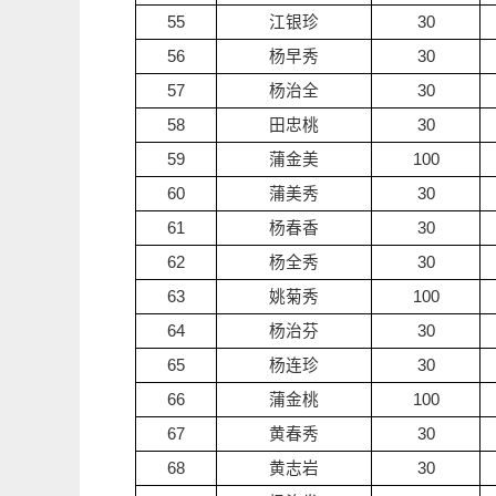
55
江银珍
30
56
杨早秀
30
57
杨治全
30
58
田忠桃
30
59
蒲金美
100
60
蒲美秀
30
61
杨春香
30
62
杨全秀
30
63
姚菊秀
100
64
杨治芬
30
65
杨连珍
30
66
蒲金桃
100
67
黄春秀
30
68
黄志岩
30