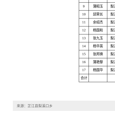
9
蒲昭玉
梨
10
邱荣长
梨
11
余绍杰
梨
12
杨国和
梨
13
张九玉
梨
14
杨华英
梨
15
张邦焕
梨
16
蒲艳黎
梨
17
杨国华
梨
合计
来源：芷江县梨溪口乡