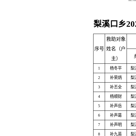
梨溪口乡2
救助对象
序号
姓名（户
主）
1
杨冬平
梨
2
补荣炳
梨
3
补丕全
梨
4
杨顺财
梨
5
补声岳
梨
6
补声葛
梨
7
补声明
梨
8
补九英
梨