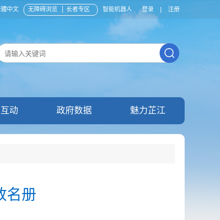
繁體中文
无障碍浏览
长者专区
智能机器人
登录
|
注册
民互动
政府数据
魅力芷江
放名册