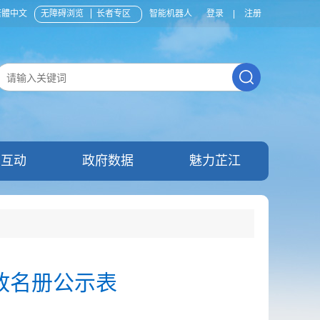
繁體中文
无障碍浏览
长者专区
智能机器人
登录
|
注册
民互动
政府数据
魅力芷江
放名册公示表