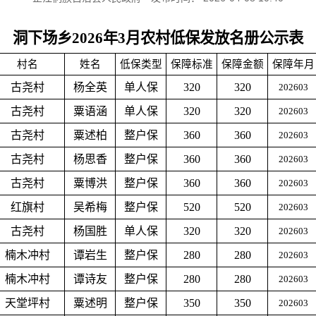
洞下场乡2026年3月农村低保发放名册公示表
村名
姓名
低保类型
保障标准
保障金额
保障年月
古尧村
杨全英
单人保
320
320
202603
古尧村
粟语涵
单人保
320
320
202603
古尧村
粟述柏
整户保
360
360
202603
古尧村
杨思香
整户保
360
360
202603
古尧村
粟博洪
整户保
360
360
202603
红旗村
吴希梅
整户保
520
520
202603
古尧村
杨国胜
单人保
320
320
202603
楠木冲村
谭岩生
整户保
280
280
202603
楠木冲村
谭诗友
整户保
280
280
202603
天堂坪村
粟述明
整户保
350
350
202603