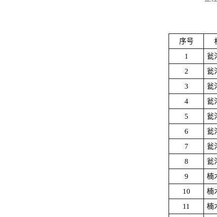
序号
1
瓮
2
瓮
3
瓮
4
瓮
5
瓮
6
瓮
7
瓮
8
瓮
9
楠
10
楠
11
楠