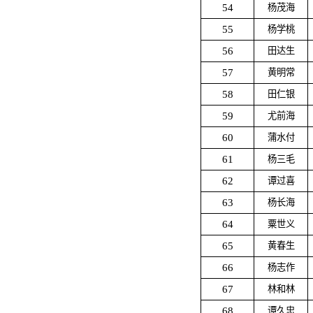
54
杨茂海
55
杨学桃
56
田达生
57
黄明常
58
田仁银
59
尤前海
60
蒲水付
61
杨三毛
62
谭过喜
63
杨长海
64
粟世义
65
黄春生
66
杨志作
67
林和林
68
谭久忠