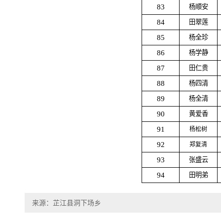
83
杨顺安
84
田翠莲
85
杨全珍
86
杨学静
87
田仁贵
88
杨四清
89
杨全清
90
黄爱香
91
杨松树
92
郑复清
93
张盛云
94
田明弟
来源：芷江县洞下场乡