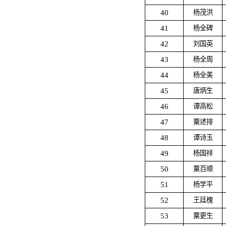
40
杨茂洪
41
杨全碑
42
刘国英
43
杨全周
44
杨全美
45
唐炳生
46
谭高松
47
粟述排
48
谭诗玉
49
杨国祥
50
粟百顺
51
杨学平
52
王廷槐
53
粟更生