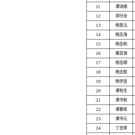
11
谭诗顺
12
郑付全
13
杨思沅
14
杨志海
15
杨志和
16
粟百海
17
杨志顺
18
杨志胜
19
杨学连
20
谭有生
21
谭书和
22
谭春桂
23
谭书元
24
丁忠荣