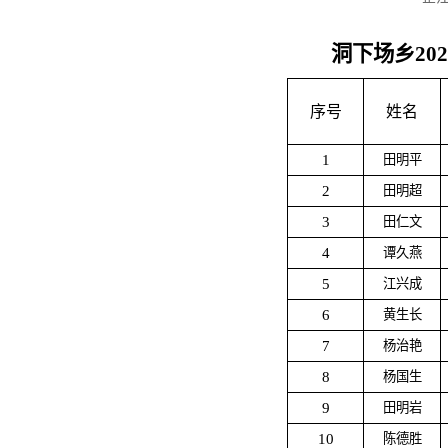
洞下场乡20
序号
姓名
1
田明平
2
田明超
3
田仁文
4
谭久燕
5
江兴成
6
黄生长
7
杨治艳
8
杨国生
9
田明岩
10
陈德胜