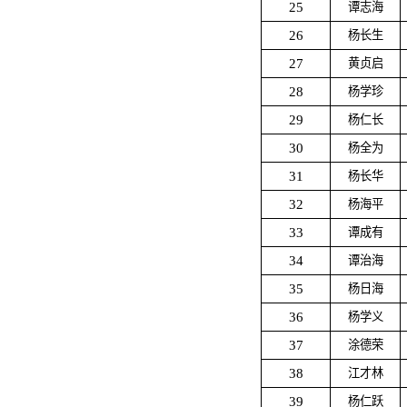
25
谭志海
26
杨长生
27
黄贞启
28
杨学珍
29
杨仁长
30
杨全为
31
杨长华
32
杨海平
33
谭成有
34
谭治海
35
杨日海
36
杨学义
37
涂德荣
38
江才林
39
杨仁跃