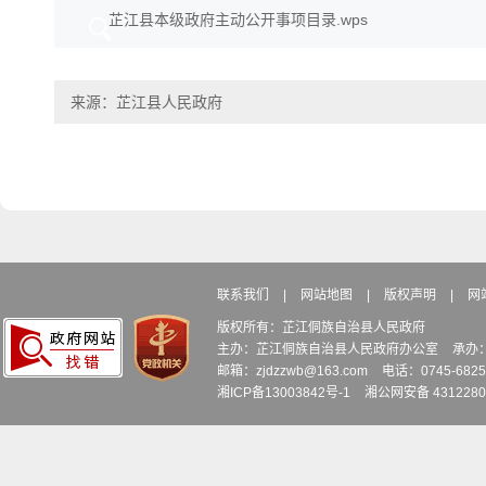
行政事业
行政事业性
体、收费对象、收费范围、
芷江县本级政府主动公开事项目录.wps
5
性收费信
收费清单
计费（量）单位和标准、收
息
费频次等
来源：芷江县人民政府
政府集中采
包括采购项目公告、采购文
6
政府采购
购项目的实
件、采购项目预算金额、采
施情况
购结果、采购合同等信息
联系我们
|
网站地图
|
版权声明
|
网
版权所有：芷江侗族自治县人民政府
主办：芷江侗族自治县人民政府办公室
承办
邮箱：zjdzzwb@163.com
电话：0745-6
湘ICP备13003842号-1
湘公网安备 4312280
财政领域重
财政领域重大建设项目名
重大建设
大建设项目
称、审批、核准、备案和批
7
项目
的批准和实
准结果信息，实施过程、结