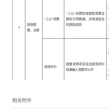
“
三公
”
经费财政拨款预算总
“
三公
”
经费
额和分项数额，对增减变化
财政预
的原因说明
4
算、决算
按要求将项目支出绩效评价
绩效
评价
结果编入预算并公开
相关附件
行政事业性收费的收费主