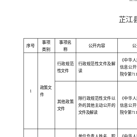
芷江
事项
事项名
序号
公开内容
公
类别
称
《中华人
行政规范
行政规范性文件及解
信息公开
性文件
读
院令第
71
政策文
1
件
除行政规范性文件以
《中华人
其他政策
外的其他主动公开的
信息公开
文件
文件及解读
院令第
71
单位负责人姓名、职
《中华人