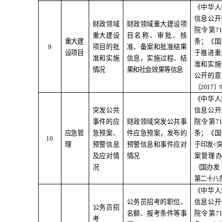
《中华人
信息公开
财政领域
财政领域重大建设项
院令第
7
重大建设
目名称、审批、核
重大建
条；《国
9
项目的批
准、备案和批准结果
设项目
于推进重
准和实施
信息，实施过程、结
准和实施
情况
果和社会效果等信息
公开的意
〔
2017
〕
《中华人
突发公共
信息公开
事件的应
财政领域突发公共事
院令第
7
应急管
急预案、
件应急预案，发布的
条；《国
10
理
预警信息
预警信息和事件应对
于印发
<
及应对情
情况
案管理
况
（国办发
第二十八
《中华人
公务员招考的职位、
信息公开
公务员招
名额、报考条件等事
院令第
7
考