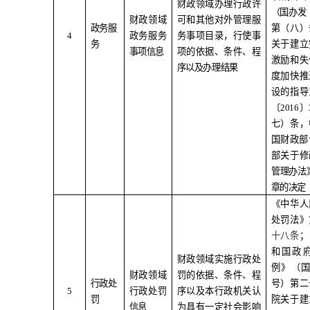
财政领域办理行政许
（国办发
财政领域
可和其他对外管理服
政务服
第（八）
4
政务服务
务事项目录，行使事
务
关于建立
事项信息
项的依据、条件、程
激励和失
序以及办理结果
度加快推
设的指导
〔
2016
〕
七）条
，
国财政部
部关于修
管理办法
章的决定
《中华人
处罚法》
十八条
；
和国政
财政领域实施行政处
例》（
财政领域
罚的依据、条件、程
行政处
号）第二
5
行政处罚
序以及本行政机关认
罚
院关于建
信息
为具有一定社会影响