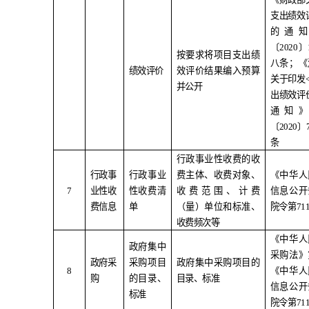
支出绩效
的通
〔
2020
〕
按要求将项目支出绩
八条；《
绩效评价
效评价结果编入预算
关于印发
并公开
出绩效评
通知
〔
2020
〕
条
行政事业性收费的收
行政事
行政事业
费主体、收费对象、
《中华人
7
业性收
性收费清
收费范围、计费
信息公开
费信息
单
（量）单位和标准、
院令第
71
收费频次等
《中华人
政府集中
采购法》
政府采
采购项目
政府集中采购项目的
8
《中华人
购
的目录、
目录、标准
信息公开
标准
院令第
71