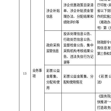
涉企优惠政策目录清
厅印发
<
涉企补贴
单、涉企补贴资金管
省以下财
信息
理办法、分配结果和
作的实施
绩效评价等
（湘政办
号）第（
投诉处理信息公告、
行政处罚信息公告、
财政部令
政府采购
监督检查公告、集中
购信息发
监管信息
采购机构考核结果公
第三条和
告、违法失信行为记
录等
业务事
彩票公益
1
3
项
金筹集、
彩票公益金筹集、分
《彩票
分配和使
配和使用情况
法》
用
《国务院
快推进
“
打造政务