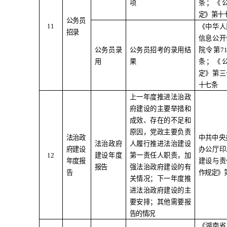
项
条；《
定》第十
公务员
11
《中华人
招录
信息公开
公务员录
公务员招考的录用结
院令第
7
用
果
条；《
定》第三
十七条
上一年度推进法治政
府建设的主要举措和
成效、存在的不足和
原因，党政主要负责
法治政
中共中央
法治政府
人履行推进法治建设
府建设
办公厅印
1
2
建设年度
第一责任人职责，加
年度报
建设与责
报告
强法治政府建设的有
告
作规定》
关情况；下一年度推
进法治政府建设的主
要安排；其他需要报
告的情况
《湖南省