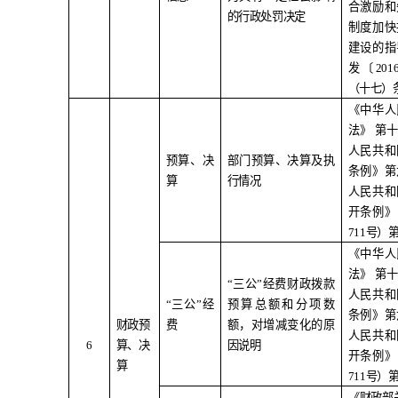
合激励和
的行政处罚决定
制度加快
建设的指
发〔
201
（十七）
《中华人
法》
第
人民共和
预算、决
部门预算、决算及执
条例》第
算
行情况
人民共和
开条例》
711
号）
《中华人
法》
第
“
三公
”
经费财政拨款
人民共和
“
三公
”
经
预算总额和分项数
条例》第
财政预
费
额，对增减变化的原
人民共和
6
算、决
因说明
开条例》
算
711
号）
《财政部