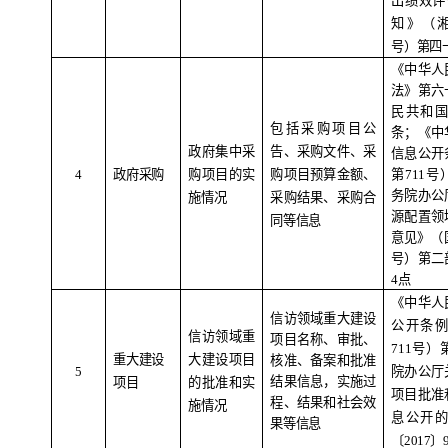
出绩效评
知》（
号）第四
《中华人
法》第六
民共和
包括采购项目公
条；《中
政府集中采
告、采购文件、采
信息公开
4
政府采购
购项目的实
购项目预算金额、
第
711
号
务院办公
施情况
采购结果、采购合
源配置领
同等信息
意见》（
号）第二
4
点
《中华人
信访领域重大建设
公开条
信访领域重
项目名称、审批、
711
号）
重大建设
大建设项目
核准、备案和批准
5
院办公厅
结果信息，实施过
项目
的批准和实
项目批准
程、结果和社会效
施情况
息公开
果等信息
〔
2017
〕