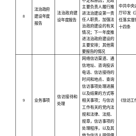
不足和原因，党政
中共中央
主要负责人履行推
法治政府
法治政府建
厅印发《
进法治建设第一责
8
建设年度
任人职责，加强法
设年度报告
任落实督
报告
治政府建设的有关
十四条
情况；下一年度推
进法治政府建设的
主要安排；其他需
要报告的情况
网络信访渠道、通
信地址、咨询投诉
电话、信访接待的
时间和地点、查询
信访事项处理进展
以及结果的方式等
信访接待和
9
业务事项
相关事项；与信访
《信访工
处理
工作有关的党内法
规和法律、法规、
规章，信访事项的
处理程序，以及其
他为信访人提供便