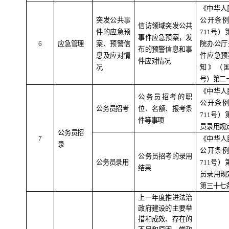
《中华人
突发公共事
公开条
信访领域突发公共
件的应急预
711
号）
事件应急预案，发
6
应急管理
案、预警信
院办公厅
布的预警信息和事
息及应对情
件应急预
件应对情况
况
知》（
号）第二
《中华人
公务员招考的职
公开条
公务员招考
位、名额、报考条
711
号）
件等事项
员录用规
公务员招
7
《中华人
录
公开条
公务员招考的录用
公务员录用
711
号）
结果
员录用规
第三十七
上一年度推进法治
政府建设的主要举
措和成效、存在的