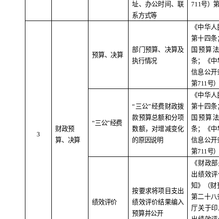
址、办公时间、联
711
号）
系方式等
《中华人
第十四条
部门预算、决算及
国预算
预算、决算
执行情况
条；《中
信息公开
第
711
号
《中华人
“
三公
”
经费财政拨
第十四条
款预算总额和分项
国预算
“
三公
”
经费
财政预
数额，对增减变化
条；《中
3
算、决算
的原因说明
信息公开
第
711
号
《财政部
出绩效评
知》（财
按要求将项目支出
第二十八
绩效评价
绩效评价结果编入
厅关于印
预算并公开