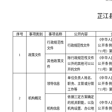
芷江
序号
事项类别
事项名称
公开内容
《中华人
行政规范性
行政规范性文件
公开条
文件
711
号）
1
政策文件
除行政规范性文件
《中华人
其他政策文
以外的其他可以公
公开条
件
开的文件
711
号）
单位负责人姓名、
《中华人
领导信息
职务、主管或分管
公开条
工作等
711
号）
依据三定方案确定
2
机构概况
的机关职能，以及
《中华人
机构信息
机构设置、办公地
公开条