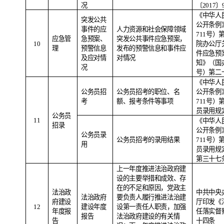
况
〔
2017
〕
《中华人
突发公共
公开条例
事件的应
人力资源和社会保障领域
711
号）
应急管
急预案、
突发公共事件应急预案，
10
院办公厅
理
预警信息
发布的预警信息和事件应
件应急预
及应对情
对情况
知》（国
况
号）第二
《中华人
公务员招
公务员招考的职位、名
公开条例
考
额、报考条件等事项
711
号）
员录用规
公务员
11
《中华人
招录
公开条例
公务员录
公务员招考的录用结果
711
号）
用
员录用规
第三十七
上一年度推进法治政府建
设的主要举措和成效、存
在的不足和原因，党政主
法治政
中共中央
法治政府
要负责人履行推进法治建
府建设
厅印发《
1
2
建设年度
设第一责任人职责，加强
年度报
任落实督
报告
法治政府建设的有关情
告
十四条