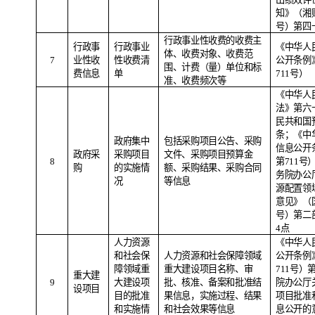
知》（湘财
号）第四
行政事业性收费的收费主
行政事
行政事业
《中华人
体、收费对象、收费范
7
业性收
性收费清
公开条例
围、计费（量）单位和标
费信息
单
711号）
准、收费频次等
《中华人
法》第六
民共和国
条；《中
政府集中
包括采购项目公告、采购
信息公开
政府采
采购项目
文件、采购项目预算金
8
第
711
号
购
的实施情
额、采购结果、采购合同
务院办公
况
等信息
源配置领
意见》（
号）第二
4
点
人力资源
《中华人
和社会保
人力资源和社会保障领域
公开条例
障领域重
重大建设项目名称、审
711
号）
重大建
9
大建设项
批、核准、备案和批准结
院办公厅
设项目
目的批准
果信息，实施过程、结果
项目批准
和实施情
和社会效果等信息
息公开的