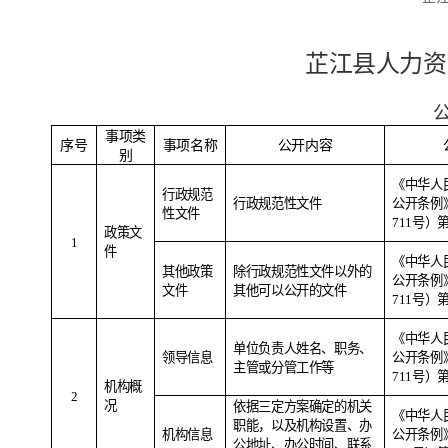
芷江县
人力资
事项类
序号
事项名称
公开内容
别
《中华人
行政规范
行政规范性文件
公开条例
性文件
711
号）
政策文
1
件
《中华人
其他政策
除行政规范性文件以外的
公开条例
文件
其他可以公开的文件
711
号）
《中华人
单位负责人姓名、职务、
领导信息
公开条例
主管或分管工作等
711
号）
机构概
2
况
依据三定方案确定的机关
《中华人
职能，以及机构设置、办
机构信息
公开条例
公地址、办公时间、联系