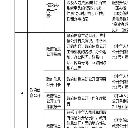
涉及人力资源和社会保障
服务升级
“高效办
系统牵头的“高效办成一
（国办发
成一件
件事”办理标准化工作规
《国务院
事”
程和办事指南
务服务提
“高效办
见》（国
政府信息主动公开、依申
请公开有关情况，不予公
开的内容，政府信息公开
《中华人
政府信息
工作机构的名称、办公地
公开条例
公开指南
址、办公时间、联系电
711
号）
话、传真号码、互联网联
系方式等
《中华人
政府信息
政府信息主动公开事项目
公开条例
公开目录
录
711
号）
政府信
1
4
息公开
政府信息
《中华人
政府信息公开工作年度报
公开工作
公开条例
告
年度报告
711
号）
包括《中华人民共和国政
府信息公开条例》，政府
《国务院
信息公开方面的地方性法
政府信息
政务公开