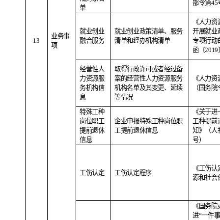
部令第45
单
《人力资
就业创业
就业创业政策清单、服务
开展就业
业务事
1
3
融合服务
清单和经办机构清单
专项行动
项
函〔201
经营性人
取得行政许可或者经过备
力资源服
案的经营性人力资源服务
《人力资
务机构信
机构名单及其变更、延续
（国务院令
息
等情况
特殊工种
《关于进
岗位职工
企业申报特殊工种岗位职
工种提前
提前退休
工提前退休信息
知》（人社
信息
号）
《工伤认
工伤认定
工伤认定程序
源和社会
《国务院
进“一件