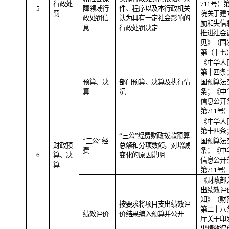
行政处
711
号）
5
障领域行
件、程序以及本行政机关
罚
院关于建
政处罚信
认为具有一定社会影响的
励和失信
息
行政处罚决定
推进社会
见》（国
第（十七
《中华人
第十四条
预算、决
部门预算、决算及执行情
国预算法
算
况
条；《中
信息公开
第
711
号
《中华人
第十四条
“三公”经费财政拨款预算
“三公”经
国预算法
财政预
总额和分项数额，对增减
费
条；《中
6
算、决
变化的原因说明
信息公开
算
第
711
号
《财政部
出绩效评
知》（财预
按要求将项目支出绩效评
第二十八
绩效评价
价结果编入预算并公开
厅关于印
出绩效评