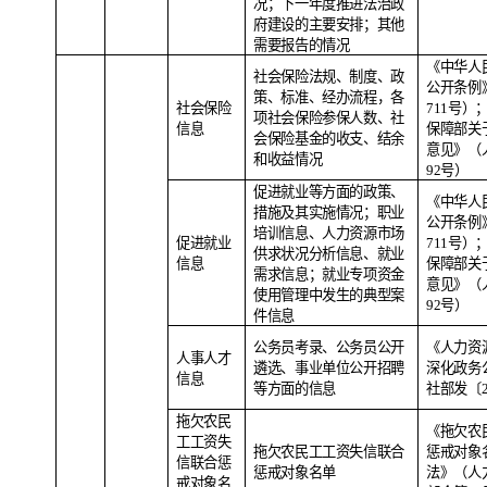
况；下一年度推进法治政
府建设的主要安排；其他
需要报告的情况
《中华人
社会保险法规、制度、政
公开条例
策、标准、经办流程，各
社会保险
711号
项社会保险参保人数、社
信息
保障部关
会保险基金的收支、结余
意见》（人
和收益情况
92号）
促进就业等方面的政策、
《中华人
措施及其实施情况；职业
公开条例
培训信息、人力资源市场
促进就业
711号
供求状况分析信息、就业
信息
保障部关
需求信息；就业专项资金
意见》（人
使用管理中发生的典型案
92号）
件信息
公务员考录、公务员公开
《人力资
人事人才
遴选、事业单位公开招聘
深化政务
信息
等方面的信息
社部发〔2
拖欠农民
《拖欠农
工工资失
拖欠农民工工资失信联合
惩戒对象
信联合惩
惩戒对象名单
法》（人
戒对象名