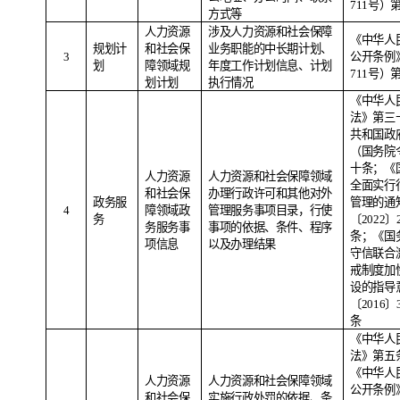
711
号）
方式等
人力资源
涉及人力资源和社会保障
《中华人
规划计
和社会保
业务职能的中长期计划、
3
公开条例
划
障领域规
年度工作计划信息、计划
711
号）
划计划
执行情况
《中华人
法》第三
共和国政
（国务院
十条；《
人力资源
人力资源和社会保障领域
全面实行
和社会保
办理行政许可和其他对外
政务服
管理的通
4
障领域政
管理服务事项目录，行使
务
〔
2022
〕
务服务事
事项的依据、条件、程序
条；《国
项信息
以及办理结果
守信联合
戒制度加
设的指导
〔
2016
〕
条
《中华人
法》第五
《中华人
人力资源
人力资源和社会保障领域
公开条例
和社会保
实施行政处罚的依据、条